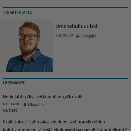
TOIMITTAJALTA
Omenahulluus iski
6.8. 08:00
UUSIMMAT
Honkilahti-päivä vei Mannilan kylätuvalle
6.8. 14:00
Uutiset
Pääkirjoitus: "Lähiraaka-aineiden ja elintarvikkeiden
kuluttaminen on tärkeää ekologisesti ja paikal­lis­ta­lou­del­li­sesti"