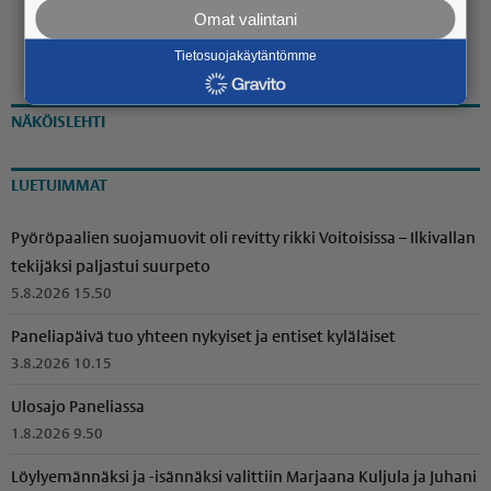
Omat valintani
Tietosuojakäytäntömme
NÄKÖISLEHTI
LUETUIMMAT
Pyöröpaalien suojamuovit oli revitty rikki Voitoisissa – Ilkivallan
tekijäksi paljastui suurpeto
5.8.2026 15.50
Paneliapäivä tuo yhteen nykyiset ja entiset kyläläiset
3.8.2026 10.15
Ulosajo Paneliassa
1.8.2026 9.50
Löylyemännäksi ja -isännäksi valittiin Marjaana Kuljula ja Juhani