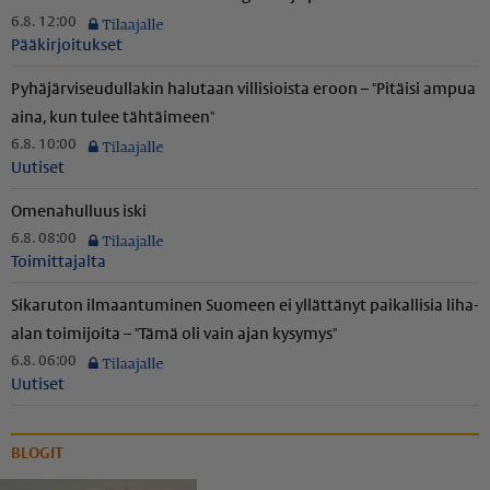
6.8. 12:00
Pääkirjoitukset
Pyhäjär­vi­seu­dul­lakin halutaan villisioista eroon – "Pitäisi ampua
aina, kun tulee tähtäimeen"
6.8. 10:00
Uutiset
Omenahulluus iski
6.8. 08:00
Toimittajalta
Sikaruton ilmaantuminen Suomeen ei yllättänyt paikallisia liha-
alan toimijoita – "Tämä oli vain ajan kysymys"
6.8. 06:00
Uutiset
BLOGIT