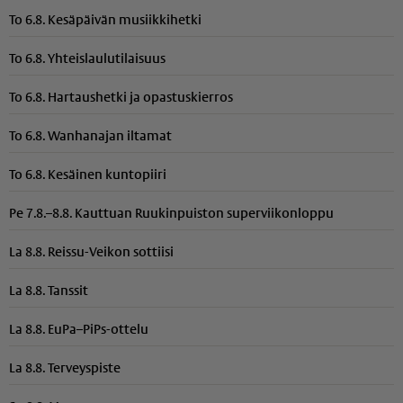
To 6.8. Kesäpäivän musiikkihetki
To 6.8. Yhteis­lau­lu­ti­laisuus
To 6.8. Hartaushetki ja opastuskierros
To 6.8. Wanhanajan iltamat
To 6.8. Kesäinen kuntopiiri
Pe 7.8.–8.8. Kauttuan Ruukinpuiston superviikonloppu
La 8.8. Reissu-Veikon sottiisi
La 8.8. Tanssit
La 8.8. EuPa–PiPs-ottelu
La 8.8. Terveyspiste