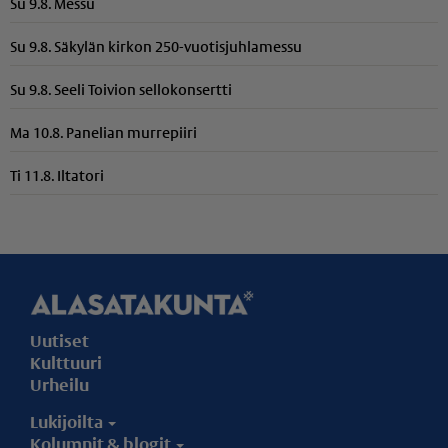
Su 9.8. Messu
Su 9.8. Säkylän kirkon 250-vuotisjuhlamessu
Su 9.8. Seeli Toivion sellokonsertti
Ma 10.8. Panelian murrepiiri
Ti 11.8. Iltatori
Uutiset
Kulttuuri
Urheilu
Lukijoilta
Kolumnit & blogit