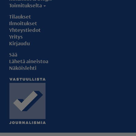
Toimitukselta
Tilaukset
Ilmoitukset
Yhteystiedot
Yritys
Kirjaudu
Sää
Lähetä aineistoa
Näköislehti