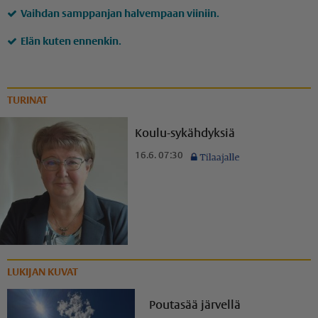
Vaihdan samppanjan halvempaan viiniin.
Elän kuten ennenkin.
TURINAT
Koulu-sykähdyksiä
16.6. 07:30
LUKIJAN KUVAT
Poutasää järvellä