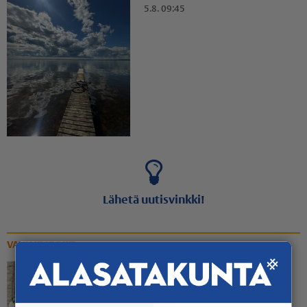
5.8. 09:45
Lähetä uutisvinkki!
VANHAT KUVAT
Rippinuorten rennompi
yhteiskuva