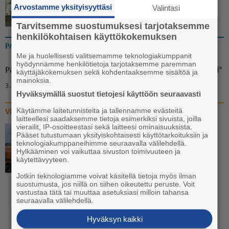
Arvostamme yksityisyyttäsi
Valintasi
23.7. 13:37
Tarvitsemme suostumuksesi tarjotaksemme
henkilökohtaisen käyttökokemuksen
PAKINAT
Me ja huolellisesti valitsemamme teknologiakumppanit
hyödynnämme henkilötietoja tarjotaksemme paremman
Pakina: "Ammuu! Eräänä iltana puuttuva palanen löytyi"
käyttäjäkokemuksen sekä kohdentaaksemme sisältöä ja
mainoksia.
3.8. 18:00
Hyväksymällä suostut tietojesi käyttöön seuraavasti
Käytämme laitetunnisteita ja tallennamme evästeitä
VIDEOT
laitteellesi saadaksemme tietoja esimerkiksi sivuista, joilla
vierailit, IP-osoitteestasi sekä laitteesi ominaisuuksista.
Pääset tutustumaan yksityiskohtaisesti käyttötarkoituksiin ja
Video: Vanhan liikuntasalin
teknologiakumppaneihimme seuraavalla välilehdellä.
katoaminen Euran
Hylkääminen voi vaikuttaa sivuston toimivuuteen ja
käytettävyyteen.
koulukeskuksen katukuvasta
käynnistyi
Jotkin teknologiamme voivat käsitellä tietoja myös ilman
suostumusta, jos niillä on siihen oikeutettu peruste. Voit
vastustaa tätä tai muuttaa asetuksiasi milloin tahansa
20.7. 13:30
seuraavalla välilehdellä.
Hyväksyn kaikki