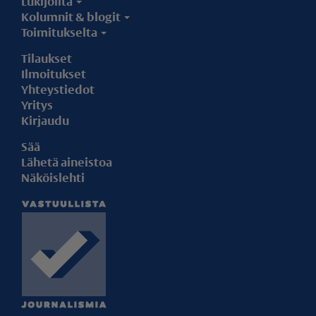
Lukijoilta
Kolumnit & blogit
Toimitukselta
Tilaukset
Ilmoitukset
Yhteystiedot
Yritys
Kirjaudu
Sää
Lähetä aineistoa
Näköislehti