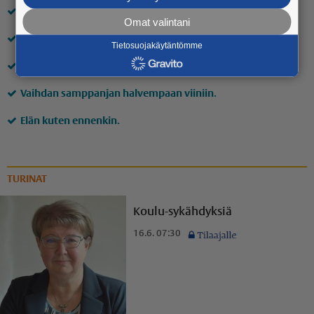
Seuraan tarjouksia.
Omat valintani
Ajan vähemmän autolla.
Tietosuojakäytäntömme
Seuraan sähkönkulutusta.
Vaihdan samppanjan halvempaan viiniin.
Elän kuten ennenkin.
TURINAT
Koulu-sykähdyksiä
16.6. 07:30