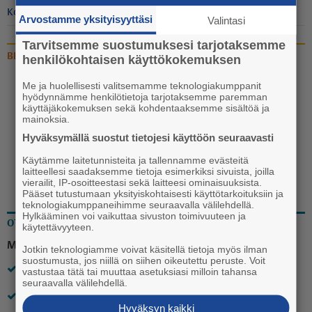
Kolumnit
Arvostamme yksityisyyttäsi
Valintasi
Tarvitsemme suostumuksesi tarjotaksemme
BLOGIT
henkilökohtaisen käyttökokemuksen
Me ja huolellisesti valitsemamme teknologiakumppanit
Tarinoita Aitan takaa:
hyödynnämme henkilötietoja tarjotaksemme paremman
Raumallakin on taloja
käyttäjäkokemuksen sekä kohdentaaksemme sisältöä ja
mainoksia.
15.7. 17:50
Hyväksymällä suostut tietojesi käyttöön seuraavasti
Käytämme laitetunnisteita ja tallennamme evästeitä
laitteellesi saadaksemme tietoja esimerkiksi sivuista, joilla
vierailit, IP-osoitteestasi sekä laitteesi ominaisuuksista.
Pääset tutustumaan yksityiskohtaisesti käyttötarkoituksiin ja
teknologiakumppaneihimme seuraavalla välilehdellä.
Hylkääminen voi vaikuttaa sivuston toimivuuteen ja
OTA KANTAA
käytettävyyteen.
Mikä on paras keinosi säästää arjessa?
Jotkin teknologiamme voivat käsitellä tietoja myös ilman
suostumusta, jos niillä on siihen oikeutettu peruste. Voit
Ostan vain tarpeeseen.
vastustaa tätä tai muuttaa asetuksiasi milloin tahansa
seuraavalla välilehdellä.
Ostan käytettyjä tavaroita ja vaatteita.
Hyväksyn kaikki