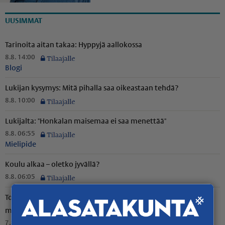
UUSIMMAT
Tarinoita aitan takaa: Hyppyjä aallokossa
8.8. 14:00
Blogi
Lukijan kysymys: Mitä pihalla saa oikeastaan tehdä?
8.8. 10:00
Lukijalta: "Honkalan maisemaa ei saa menettää"
8.8. 06:55
Mielipide
Koulu alkaa – oletko jyvällä?
8.8. 06:05
Toimittajalta: "Sain uuden harrastuksen, joka on tuonut
mukanaan paitsi iloa myös harmaita hiuksia"
7.8. 17:06