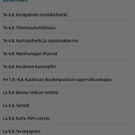
MENOVINKIT
To 6.8. Kesäpäivän musiikkihetki
To 6.8. Yhteis­lau­lu­ti­laisuus
To 6.8. Hartaushetki ja opastuskierros
To 6.8. Wanhanajan iltamat
To 6.8. Kesäinen kuntopiiri
Pe 7.8.–8.8. Kauttuan Ruukinpuiston superviikonloppu
La 8.8. Reissu-Veikon sottiisi
La 8.8. Tanssit
La 8.8. EuPa–PiPs-ottelu
La 8.8. Terveyspiste