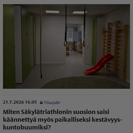
21.7.2026 16.05
Miten Säkylät­ri­ath­lonin suosion saisi
käännettyä myös paikalliseksi kestä­vyys­
kun­to­buu­miksi?