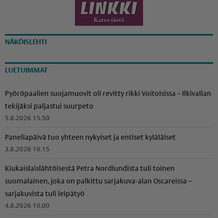
NÄKÖISLEHTI
LUETUIMMAT
Pyöröpaalien suojamuovit oli revitty rikki Voitoisissa – Ilkivallan
tekijäksi paljastui suurpeto
5.8.2026 15.50
Paneliapäivä tuo yhteen nykyiset ja entiset kyläläiset
3.8.2026 10.15
Kiukais­lais­läh­töi­sestä Petra Nordlundista tuli toinen
suomalainen, joka on palkittu sarjakuva-alan Oscareissa –
sarjakuvista tuli leipätyö
4.8.2026 10.00