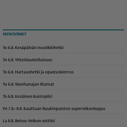
MENOVINKIT
To 6.8. Kesäpäivän musiikkihetki
To 6.8. Yhteis­lau­lu­ti­laisuus
To 6.8. Hartaushetki ja opastuskierros
To 6.8. Wanhanajan iltamat
To 6.8. Kesäinen kuntopiiri
Pe 7.8.–8.8. Kauttuan Ruukinpuiston superviikonloppu
La 8.8. Reissu-Veikon sottiisi