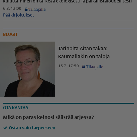
kuluttaminen on tärkeää ekologisesti ja paikal­lis­ta­lou­del­li­sesti"
6.8. 12:00
Pääkirjoitukset
BLOGIT
Tarinoita Aitan takaa:
Raumallakin on taloja
15.7. 17:50
OTA KANTAA
Mikä on paras keinosi säästää arjessa?
Ostan vain tarpeeseen.