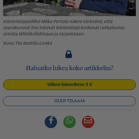
Kiinteistöpäällikö Miika Pertola näkee tärkeänä, että
seurakunnat itse tekevät kiinteistöjä koskevat ratkaisunsa
omista lähtökohdistaan ja tarpeistaan.
Pia Mattila-Lonka
Haluatko lukea koko artikkelin?
Viikon lukuoikeus 5 €
OLEN TILAAJA
Facebook
Whatsapp
Sähköposti