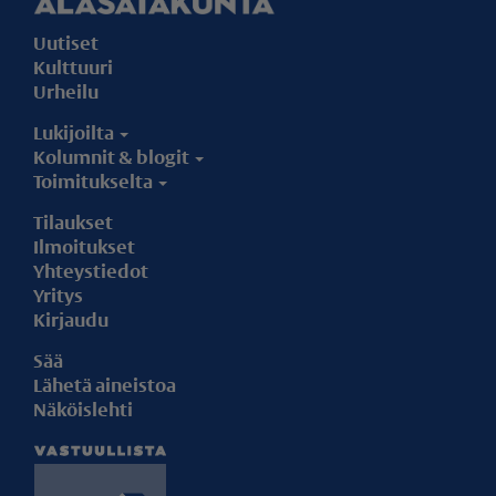
Uutiset
Kulttuuri
Urheilu
Lukijoilta
Kolumnit & blogit
Toimitukselta
Tilaukset
Ilmoitukset
Yhteystiedot
Yritys
Kirjaudu
Sää
Lähetä aineistoa
Näköislehti