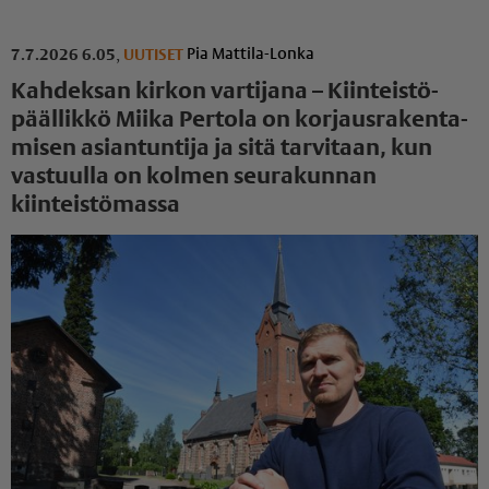
Pia Mattila-Lonka
7.7.2026 6.05
,
UUTISET
Kahdeksan kirkon vartijana – Kiinteis­tö­
pääl­likkö Miika Pertola on korjaus­ra­ken­ta­
misen asiantuntija ja sitä tarvitaan, kun
vastuulla on kolmen seurakunnan
kiinteistömassa