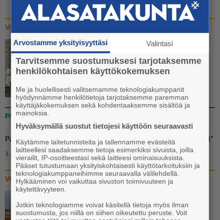
VANHAT KUVAT
Arvostamme yksityisyyttäsi
Valintasi
Rippinuorten rennompi
Tarvitsemme suostumuksesi tarjotaksemme
yhteiskuva
henkilökohtaisen käyttökokemuksen
23.7. 13:37
Me ja huolellisesti valitsemamme teknologiakumppanit
hyödynnämme henkilötietoja tarjotaksemme paremman
käyttäjäkokemuksen sekä kohdentaaksemme sisältöä ja
mainoksia.
PAKINAT
Hyväksymällä suostut tietojesi käyttöön seuraavasti
Pakina: "Ammuu! Eräänä iltana puuttuva palanen löytyi"
Käytämme laitetunnisteita ja tallennamme evästeitä
laitteellesi saadaksemme tietoja esimerkiksi sivuista, joilla
3.8. 18:00
vierailit, IP-osoitteestasi sekä laitteesi ominaisuuksista.
Pääset tutustumaan yksityiskohtaisesti käyttötarkoituksiin ja
teknologiakumppaneihimme seuraavalla välilehdellä.
VIDEOT
Hylkääminen voi vaikuttaa sivuston toimivuuteen ja
käytettävyyteen.
Video: Vanhan liikuntasalin
Jotkin teknologiamme voivat käsitellä tietoja myös ilman
suostumusta, jos niillä on siihen oikeutettu peruste. Voit
katoaminen Euran