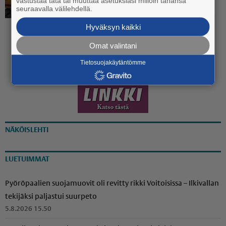
vastustaa tätä tai muuttaa asetuksiasi milloin tahansa
koulukeskuksen katukuvasta
seuraavalla välilehdellä.
käynnistyi
Hyväksyn kaikki
20.7. 13:30
Omat valintani
Tietosuojakäytäntömme
NÄKÖISLEHTI
LUETUIMMAT
Pyöröpaalien suojamuovit oli revitty rikki Voitoisissa – Ilkivallan
tekijäksi paljastui suurpeto
5.8.2026 15.50