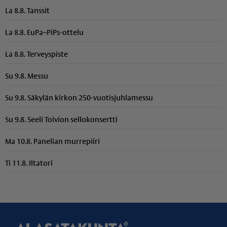
La 8.8. Tanssit
La 8.8. EuPa–PiPs-ottelu
La 8.8. Terveyspiste
Su 9.8. Messu
Su 9.8. Säkylän kirkon 250-vuotisjuhlamessu
Su 9.8. Seeli Toivion sellokonsertti
Ma 10.8. Panelian murrepiiri
Ti 11.8. Iltatori