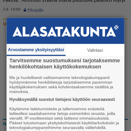
Pakina: "Ammuu! Eräänä iltana puuttuva palanen löytyi"
3.8. 18:00
VIDEOT
Video: Vanhan liikuntasalin
katoaminen Euran
Arvostamme yksityisyyttäsi
Valintasi
koulukeskuksen katukuvasta
Tarvitsemme suostumuksesi tarjotaksemme
käynnistyi
henkilökohtaisen käyttökokemuksen
20.7. 13:30
Me ja huolellisesti valitsemamme teknologiakumppanit
hyödynnämme henkilötietoja tarjotaksemme paremman
käyttäjäkokemuksen sekä kohdentaaksemme sisältöä ja
mainoksia.
Hyväksymällä suostut tietojesi käyttöön seuraavasti
Käytämme laitetunnisteita ja tallennamme evästeitä
laitteellesi saadaksemme tietoja esimerkiksi sivuista, joilla
vierailit, IP-osoitteestasi sekä laitteesi ominaisuuksista.
Pääset tutustumaan yksityiskohtaisesti käyttötarkoituksiin ja
NÄKÖISLEHTI
teknologiakumppaneihimme seuraavalla välilehdellä.