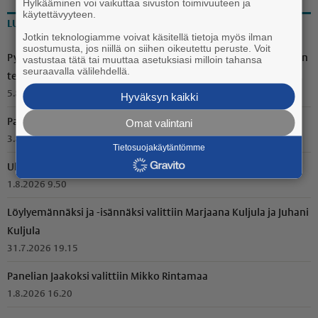
Hylkääminen voi vaikuttaa sivuston toimivuuteen ja
käytettävyyteen.
LUETUIMMAT
Jotkin teknologiamme voivat käsitellä tietoja myös ilman
suostumusta, jos niillä on siihen oikeutettu peruste. Voit
Pyöröpaalien suojamuovit oli revitty rikki Voitoisissa – Ilkivallan
vastustaa tätä tai muuttaa asetuksiasi milloin tahansa
seuraavalla välilehdellä.
tekijäksi paljastui suurpeto
5.8.2026 15.50
Hyväksyn kaikki
Omat valintani
Paneliapäivä tuo yhteen nykyiset ja entiset kyläläiset
3.8.2026 10.15
Tietosuojakäytäntömme
Ulosajo Paneliassa
1.8.2026 9.50
Löylyemännäksi ja -isännäksi valittiin Marjaana Kuljula ja Juhani
Kuljula
31.7.2026 19.15
Panelian Jaakoksi valittiin Mikko Rintamaa
1.8.2026 16.20