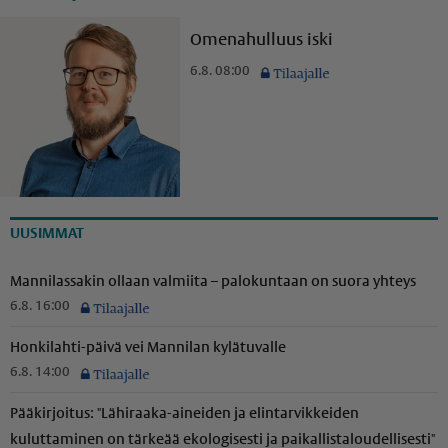
Omenahulluus iski
6.8. 08:00
UUSIMMAT
Mannilassakin ollaan valmiita – palokuntaan on suora yhteys
6.8. 16:00
Honkilahti-päivä vei Mannilan kylätuvalle
6.8. 14:00
Pääkirjoitus: "Lähiraaka-aineiden ja elintarvikkeiden
kuluttaminen on tärkeää ekologisesti ja paikal­lis­ta­lou­del­li­sesti"