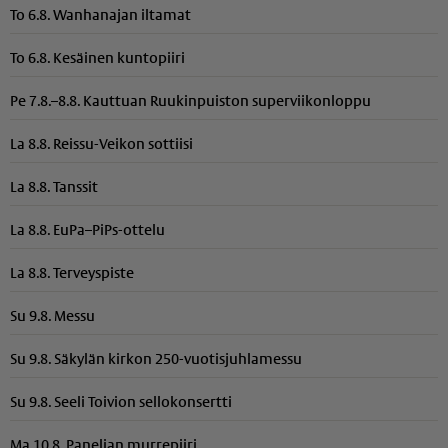
To 6.8. Wanhanajan iltamat
To 6.8. Kesäinen kuntopiiri
Pe 7.8.–8.8. Kauttuan Ruukinpuiston superviikonloppu
La 8.8. Reissu-Veikon sottiisi
La 8.8. Tanssit
La 8.8. EuPa–PiPs-ottelu
La 8.8. Terveyspiste
Su 9.8. Messu
Su 9.8. Säkylän kirkon 250-vuotisjuhlamessu
Su 9.8. Seeli Toivion sellokonsertti
Ma 10.8. Panelian murrepiiri