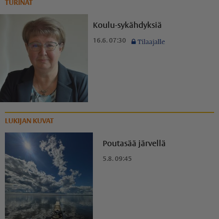
TURINAT
Koulu-sykähdyksiä
16.6. 07:30
LUKIJAN KUVAT
Poutasää järvellä
5.8. 09:45