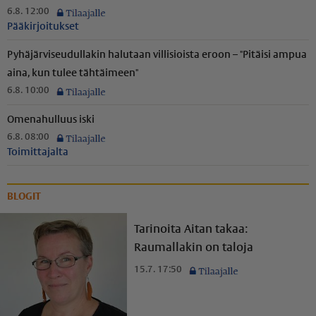
6.8. 12:00
Pääkirjoitukset
Pyhäjär­vi­seu­dul­lakin halutaan villisioista eroon – "Pitäisi ampua
aina, kun tulee tähtäimeen"
6.8. 10:00
Omenahulluus iski
6.8. 08:00
Toimittajalta
BLOGIT
Tarinoita Aitan takaa:
Raumallakin on taloja
15.7. 17:50