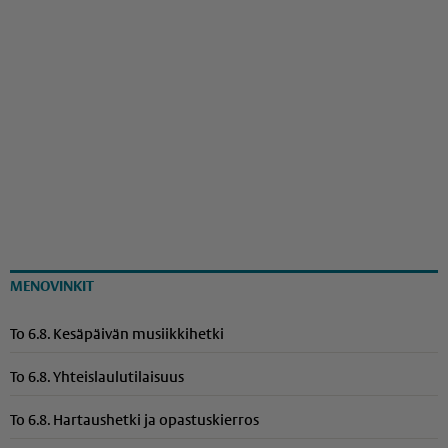
MENOVINKIT
To 6.8. Kesäpäivän musiikkihetki
To 6.8. Yhteis­lau­lu­ti­laisuus
To 6.8. Hartaushetki ja opastuskierros