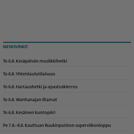
MENOVINKIT
To 6.8. Kesäpäivän musiikkihetki
To 6.8. Yhteis­lau­lu­ti­laisuus
To 6.8. Hartaushetki ja opastuskierros
To 6.8. Wanhanajan iltamat
To 6.8. Kesäinen kuntopiiri
Pe 7.8.–8.8. Kauttuan Ruukinpuiston superviikonloppu