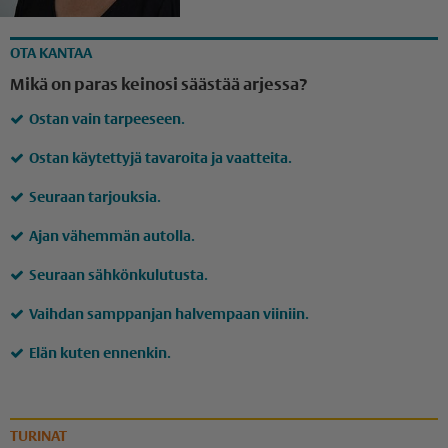
OTA KANTAA
Mikä on paras keinosi säästää arjessa?
Ostan vain tarpeeseen.
Ostan käytettyjä tavaroita ja vaatteita.
Seuraan tarjouksia.
Ajan vähemmän autolla.
Seuraan sähkönkulutusta.
Vaihdan samppanjan halvempaan viiniin.
Elän kuten ennenkin.
TURINAT