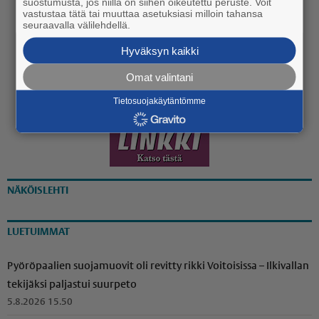
suostumusta, jos niillä on siihen oikeutettu peruste. Voit
vastustaa tätä tai muuttaa asetuksiasi milloin tahansa
koulukeskuksen katukuvasta
seuraavalla välilehdellä.
käynnistyi
Hyväksyn kaikki
20.7. 13:30
Omat valintani
Tietosuojakäytäntömme
NÄKÖISLEHTI
LUETUIMMAT
Pyöröpaalien suojamuovit oli revitty rikki Voitoisissa – Ilkivallan
tekijäksi paljastui suurpeto
5.8.2026 15.50