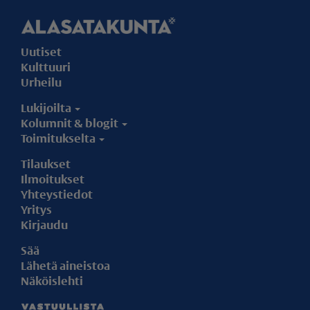
Uutiset
Kulttuuri
Urheilu
Lukijoilta
Kolumnit & blogit
Toimitukselta
Tilaukset
Ilmoitukset
Yhteystiedot
Yritys
Kirjaudu
Sää
Lähetä aineistoa
Näköislehti