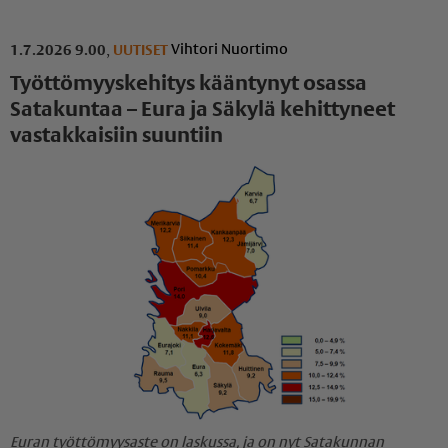
Vihtori Nuortimo
1.7.2026 9.00
,
UUTISET
Työttö­myys­ke­hitys kääntynyt osassa
Satakuntaa – Eura ja Säkylä kehittyneet
vastakkaisiin suuntiin
Euran työttömyysaste on laskussa, ja on nyt Satakunnan