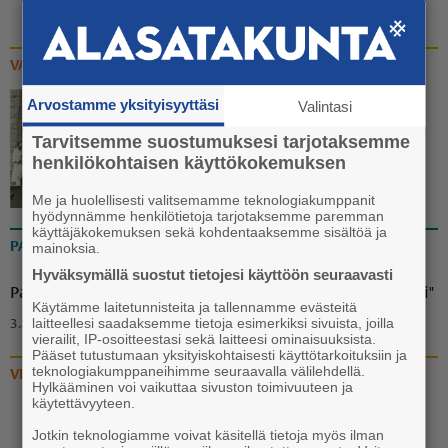
VANHAT KUVAT
Arvostamme yksityisyyttäsi
Valintasi
Rippinuorten rennompi
yhteiskuva
Tarvitsemme suostumuksesi tarjotaksemme
henkilökohtaisen käyttökokemuksen
23.7. 13:37
Me ja huolellisesti valitsemamme teknologiakumppanit
hyödynnämme henkilötietoja tarjotaksemme paremman
käyttäjäkokemuksen sekä kohdentaaksemme sisältöä ja
mainoksia.
PAKINAT
Hyväksymällä suostut tietojesi käyttöön seuraavasti
Pakina: "Ammuu! Eräänä iltana puuttuva palanen löytyi"
Käytämme laitetunnisteita ja tallennamme evästeitä
laitteellesi saadaksemme tietoja esimerkiksi sivuista, joilla
3.8. 18:00
vierailit, IP-osoitteestasi sekä laitteesi ominaisuuksista.
Pääset tutustumaan yksityiskohtaisesti käyttötarkoituksiin ja
teknologiakumppaneihimme seuraavalla välilehdellä.
VIDEOT
Hylkääminen voi vaikuttaa sivuston toimivuuteen ja
käytettävyyteen.
Video: Vanhan liikuntasalin
Jotkin teknologiamme voivat käsitellä tietoja myös ilman
katoaminen Euran