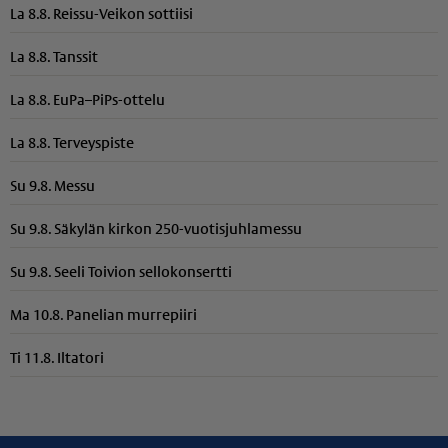
La 8.8. Reissu-Veikon sottiisi
La 8.8. Tanssit
La 8.8. EuPa–PiPs-ottelu
La 8.8. Terveyspiste
Su 9.8. Messu
Su 9.8. Säkylän kirkon 250-vuotisjuhlamessu
Su 9.8. Seeli Toivion sellokonsertti
Ma 10.8. Panelian murrepiiri
Ti 11.8. Iltatori