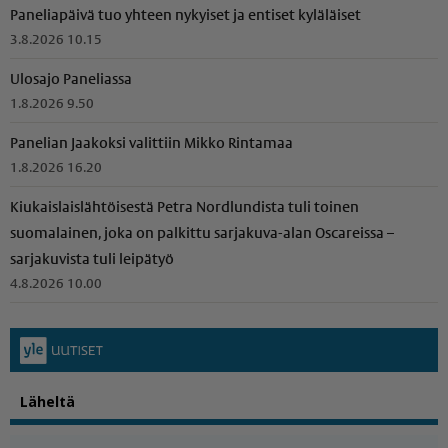
Paneliapäivä tuo yhteen nykyiset ja entiset kyläläiset
3.8.2026 10.15
Ulosajo Paneliassa
1.8.2026 9.50
Panelian Jaakoksi valittiin Mikko Rintamaa
1.8.2026 16.20
Kiukais­lais­läh­töi­sestä Petra Nordlundista tuli toinen
suomalainen, joka on palkittu sarjakuva-alan Oscareissa –
sarjakuvista tuli leipätyö
4.8.2026 10.00