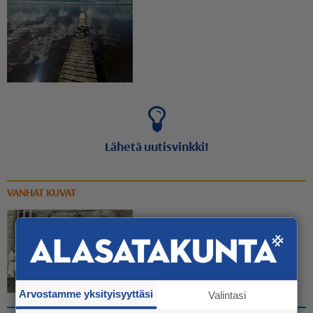
Lähetä uutisvinkki!
VANHAT KUVAT
Rippinuorten rennompi
yhteiskuva
23.7. 13:37
Arvostamme yksityisyyttäsi
Valintasi