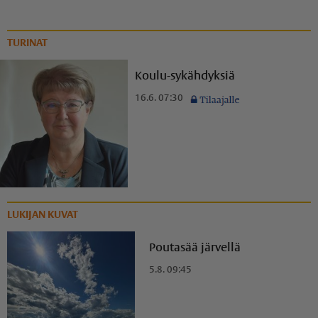
TURINAT
Koulu-sykähdyksiä
16.6. 07:30
LUKIJAN KUVAT
Poutasää järvellä
5.8. 09:45