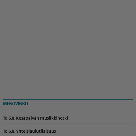
MENOVINKIT
To 6.8. Kesäpäivän musiikkihetki
To 6.8. Yhteis­lau­lu­ti­laisuus