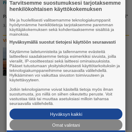
Tarvitsemme suostumuksesi tarjotaksemme
PAKINAT
henkilökohtaisen käyttökokemuksen
Pakina: "Ammuu! Eräänä iltana puuttuva palanen löytyi"
Me ja huolellisesti valitsemamme teknologiakumppanit
hyödynnämme henkilötietoja tarjotaksemme paremman
3.8. 18:00
käyttäjäkokemuksen sekä kohdentaaksemme sisältöä ja
mainoksia.
VIDEOT
Hyväksymällä suostut tietojesi käyttöön seuraavasti
Käytämme laitetunnisteita ja tallennamme evästeitä
Video: Vanhan liikuntasalin
laitteellesi saadaksemme tietoja esimerkiksi sivuista, joilla
vierailit, IP-osoitteestasi sekä laitteesi ominaisuuksista.
katoaminen Euran
Pääset tutustumaan yksityiskohtaisesti käyttötarkoituksiin ja
koulukeskuksen katukuvasta
teknologiakumppaneihimme seuraavalla välilehdellä.
Hylkääminen voi vaikuttaa sivuston toimivuuteen ja
käynnistyi
käytettävyyteen.
20.7. 13:30
Jotkin teknologiamme voivat käsitellä tietoja myös ilman
suostumusta, jos niillä on siihen oikeutettu peruste. Voit
vastustaa tätä tai muuttaa asetuksiasi milloin tahansa
seuraavalla välilehdellä.
Hyväksyn kaikki
Omat valintani