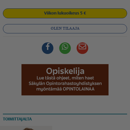
Viikon lukuoikeus 5 €
OLEN TILAAJA
Facebook
Whatsapp
Sähköposti
TOIMITTAJALTA