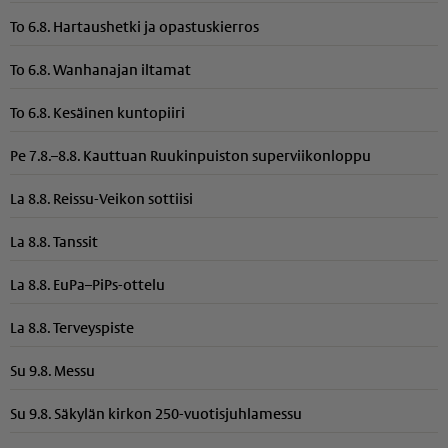
To 6.8. Hartaushetki ja opastuskierros
To 6.8. Wanhanajan iltamat
To 6.8. Kesäinen kuntopiiri
Pe 7.8.–8.8. Kauttuan Ruukinpuiston superviikonloppu
La 8.8. Reissu-Veikon sottiisi
La 8.8. Tanssit
La 8.8. EuPa–PiPs-ottelu
La 8.8. Terveyspiste
Su 9.8. Messu
Su 9.8. Säkylän kirkon 250-vuotisjuhlamessu