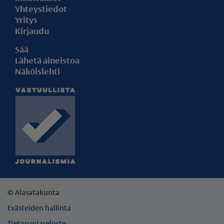
Yhteystiedot
Yritys
Kirjaudu
Sää
Lähetä aineistoa
Näköislehti
© Alasatakunta
Evästeiden hallinta