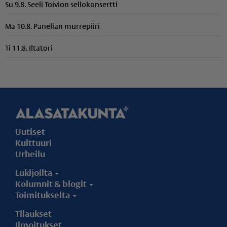
Su 9.8. Seeli Toivion sellokonsertti
Ma 10.8. Panelian murrepiiri
Ti 11.8. Iltatori
Uutiset
Kulttuuri
Urheilu
Lukijoilta
Kolumnit & blogit
Toimitukselta
Tilaukset
Ilmoitukset