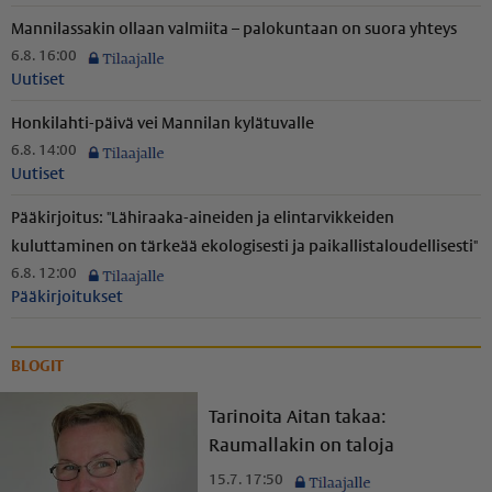
Mannilassakin ollaan valmiita – palokuntaan on suora yhteys
6.8. 16:00
Uutiset
Honkilahti-päivä vei Mannilan kylätuvalle
6.8. 14:00
Uutiset
Pääkirjoitus: "Lähiraaka-aineiden ja elintarvikkeiden
kuluttaminen on tärkeää ekologisesti ja paikal­lis­ta­lou­del­li­sesti"
6.8. 12:00
Pääkirjoitukset
BLOGIT
Tarinoita Aitan takaa:
Raumallakin on taloja
15.7. 17:50