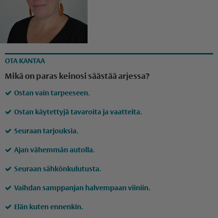
OTA KANTAA
Mikä on paras keinosi säästää arjessa?
Ostan vain tarpeeseen.
Ostan käytettyjä tavaroita ja vaatteita.
Seuraan tarjouksia.
Ajan vähemmän autolla.
Seuraan sähkönkulutusta.
Vaihdan samppanjan halvempaan viiniin.
Elän kuten ennenkin.