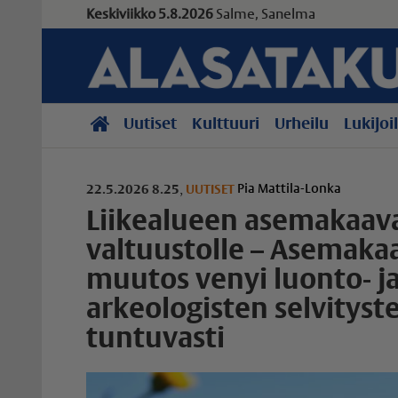
Keskiviikko 5.8.2026
Salme, Sanelma
Uutiset
Kulttuuri
Urheilu
Lukijoi
Pia Mattila-Lonka
22.5.2026 8.25
,
UUTISET
Liikealueen asemakaav
valtuustolle – Asemaka
muutos venyi luonto- j
arkeologisten selvityst
tuntuvasti