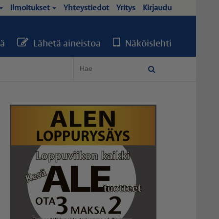
Ilmoitukset
Yhteystiedot
Yritys
Kirjaudu
ä
Lähetä aineistoa
Näköislehti