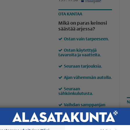
15.7. 17:50
OTA KANTAA
Mikä on paras keinosi
säästää arjessa?
Ostan vain tarpeeseen.
Ostan käytettyjä
tavaroita ja vaatteita.
Seuraan tarjouksia.
Ajan vähemmän autolla.
Seuraan
sähkönkulutusta.
N
Vaihdan samppanjan
halvempaan viiniin.
L
Elän kuten ennenkin.