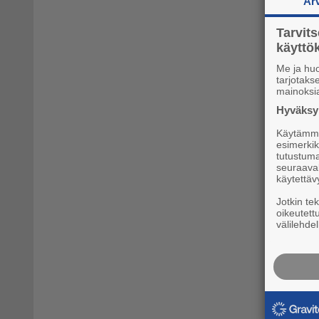
Ar
Tarvit
käytt
Me ja hu
tarjotak
mainoksi
Hyväksym
Käytämme 
esimerkiks
tutustuma
seuraaval
käytettäv
Jotkin te
oikeutett
välilehdel