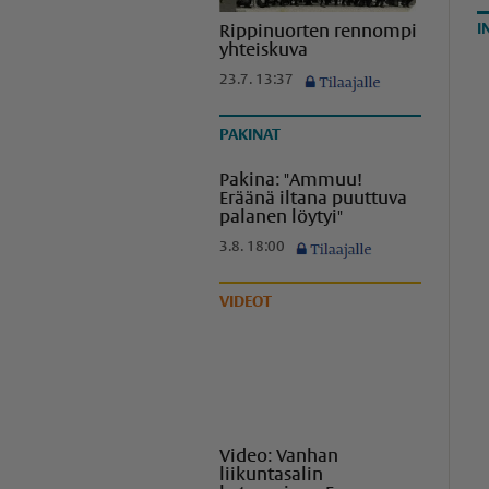
I
Rippinuorten rennompi
yhteiskuva
23.7. 13:37
PAKINAT
Pakina: "Ammuu!
Eräänä iltana puuttuva
palanen löytyi"
3.8. 18:00
VIDEOT
Video: Vanhan
liikuntasalin