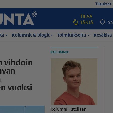
Tilaukset
TILAA
Sä
TÄSTÄ
lta
Kolumnit & blogit
Toimitukselta
Kesäkisa
KOLUMNIT
a vihdoin
avan
a
en vuoksi
Kolumni: Jutellaan