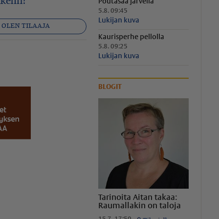
kelin?
Poutasää järvellä
5.8. 09:45
Lukijan kuva
OLEN TILAAJA
Kaurisperhe pellolla
5.8. 09:25
app
ähköposti
Lukijan kuva
BLOGIT
Tarinoita Aitan takaa:
Raumallakin on taloja