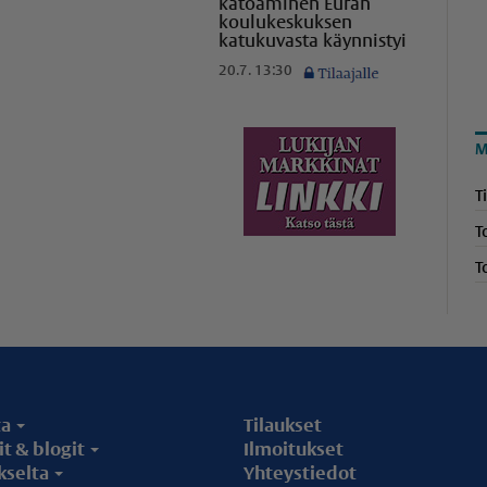
katoaminen Euran
koulukeskuksen
katukuvasta käynnistyi
20.7. 13:30
M
T
T
T
ta
Tilaukset
t & blogit
Ilmoitukset
kselta
Yhteystiedot