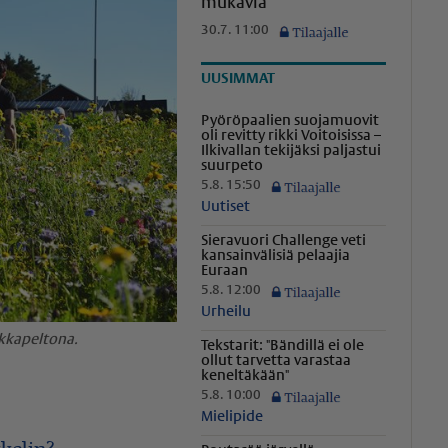
mukavia
30.7. 11:00
UUSIMMAT
Pyöröpaalien suojamuovit
oli revitty rikki Voitoisissa –
Ilkivallan tekijäksi paljastui
suurpeto
5.8. 15:50
Uutiset
Sieravuori Challenge veti
kansainvälisiä pelaajia
Euraan
5.8. 12:00
Urheilu
ukkapeltona.
Tekstarit: "Bändillä ei ole
ollut tarvetta varastaa
keneltäkään"
5.8. 10:00
Mielipide