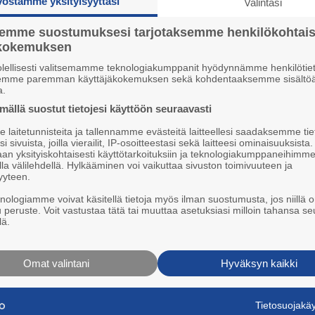
vostamme yksityisyyttäsi
Valintasi
P
I
5
semme suostumuksesi tarjotaksemme henkilökohtai
TURINAT
ökokemuksen
P
3
olellisesti valitsemamme teknologiakumppanit hyödynnämme henkilötiet
semme paremman käyttäjäkokemuksen sekä kohdentaaksemme sisältöä
U
a.
1
ällä suostut tietojesi käyttöön seuraavasti
L
laitetunnisteita ja tallennamme evästeitä laitteellesi saadaksemme tie
K
i sivuista, joilla vierailit, IP-osoitteestasi sekä laitteesi ominaisuuksista
3
an yksityiskohtaisesti käyttötarkoituksiin ja teknologiakumppaneihimm
la välilehdellä. Hylkääminen voi vaikuttaa sivuston toimivuuteen ja
P
yyteen.
1
Koulu-sykähdyksiä
knologiamme voivat käsitellä tietoja myös ilman suostumusta, jos niillä o
u peruste. Voit vastustaa tätä tai muuttaa asetuksiasi milloin tahansa se
16.6. 07:30
lä.
LUKIJAN KUVAT
Omat valintani
Hyväksyn kaikki
Tietosuojak