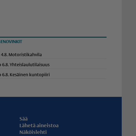
ENOVINKIT
i 4.8. Motoristikahvila
o 6.8. Yhteis­lau­lu­ti­laisuus
o 6.8. Kesäinen kuntopiiri
Sää
Lähetä aineistoa
Näköislehti