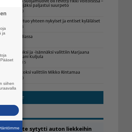
yöröpaalien suojamuovit oli revitty rikki Voitoisissa –
lkivallan tekijäksi paljastui suurpeto
.8.2026 15.50
sen
aneliapäivä tuo yhteen nykyiset ja entiset kyläläiset
.8.2026 10.15
oja
 ja
losajo Paneliassa
.8.2026 9.50
öylyemännäksi ja -isännäksi valittiin Marjaana
toja
uljula ja Juhani Kuljula
. Pääset
1.7.2026 19.15
e
anelian Jaakoksi valittiin Mikko Rintamaa
.8.2026 16.20
n siihen
uraavalla
äytäntömme