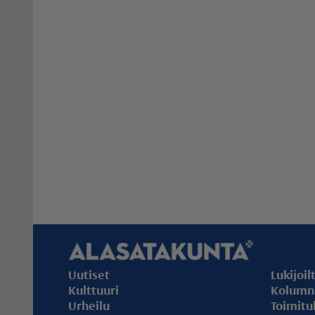
Uutiset
Lukijoil
Kulttuuri
Kolumni
Urheilu
Toimitu