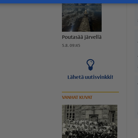
Poutasää järvellä
5.8. 09:45
Lähetä uutisvinkki!
VANHAT KUVAT