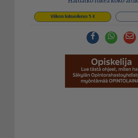
Haluatko lukea koko artik
Viikon lukuoikeus 5 €
Facebook
Whats
S