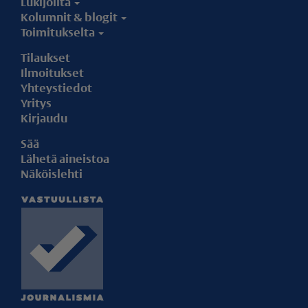
Lukijoilta
Kolumnit & blogit
Toimitukselta
Tilaukset
Ilmoitukset
Yhteystiedot
Yritys
Kirjaudu
Sää
Lähetä aineistoa
Näköislehti