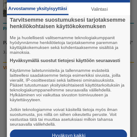
23.7. 13:37
Arvostamme yksityisyyttäsi
Valintasi
Tarvitsemme suostumuksesi tarjotaksemme
henkilökohtaisen käyttökokemuksen
PAKINAT
Me ja huolellisesti valitsemamme teknologiakumppanit
hyödynnämme henkilötietoja tarjotaksemme paremman
Pakina: "Ammuu! Eräänä iltana puuttuva palanen löytyi"
käyttäjäkokemuksen sekä kohdentaaksemme sisältöä ja
mainoksia.
3.8. 18:00
Hyväksymällä suostut tietojesi käyttöön seuraavasti
VIDEOT
Käytämme laitetunnisteita ja tallennamme evästeitä
laitteellesi saadaksemme tietoja esimerkiksi sivuista, joilla
vierailit, IP-osoitteestasi sekä laitteesi ominaisuuksista.
Video: Vanhan liikuntasalin
Pääset tutustumaan yksityiskohtaisesti käyttötarkoituksiin ja
teknologiakumppaneihimme seuraavalla välilehdellä.
katoaminen Euran
Hylkääminen voi vaikuttaa sivuston toimivuuteen ja
koulukeskuksen katukuvasta
käytettävyyteen.
käynnistyi
Jotkin teknologiamme voivat käsitellä tietoja myös ilman
suostumusta, jos niillä on siihen oikeutettu peruste. Voit
20.7. 13:30
vastustaa tätä tai muuttaa asetuksiasi milloin tahansa
seuraavalla välilehdellä.
Hyväksyn kaikki