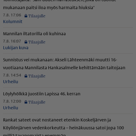
mukanaan paitsi iloa myös harmaita hiuksia"
7.8. 17:06
Kolumnit
Mannilan iltatorilla oli kuhinaa
7.8. 16:07
Lukijan kuva
Sunnistus vei mukanaan: Akseli Lähteenmäki muutti 16-
vuotiaana Mannilasta Hankasalmelle kehittämään taitojaan
7.8. 14:54
Urheilu
Löylyhölkkä juostiin Lapissa 46. kerran
7.8. 12:00
Urheilu
Rankat sateet ovat nostaneet etenkin Koskeljärven ja
Köyliönjärven vedenkorkeutta – heinäkuussa satoi jopa 100
milliä tavanomaista enemmän