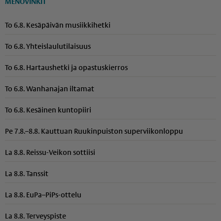
MENOVINKIT
To 6.8. Kesäpäivän musiikkihetki
To 6.8. Yhteis­lau­lu­ti­laisuus
To 6.8. Hartaushetki ja opastuskierros
To 6.8. Wanhanajan iltamat
To 6.8. Kesäinen kuntopiiri
Pe 7.8.–8.8. Kauttuan Ruukinpuiston superviikonloppu
La 8.8. Reissu-Veikon sottiisi
La 8.8. Tanssit
La 8.8. EuPa–PiPs-ottelu
La 8.8. Terveyspiste