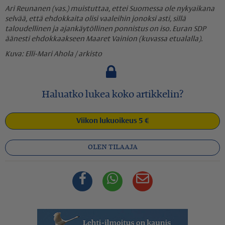
Ari Reunanen (vas.) muistuttaa, ettei Suomessa ole nykyaikana
selvää, että ehdokkaita olisi vaaleihin jonoksi asti, sillä
taloudellinen ja ajankäytöllinen ponnistus on iso. Euran SDP
äänesti ehdokkaakseen Maaret Vainion (kuvassa etualalla).
Elli-Mari Ahola / arkisto
Haluatko lukea koko artikkelin?
Viikon lukuoikeus 5 €
OLEN TILAAJA
Facebook
Whatsapp
Sähköposti