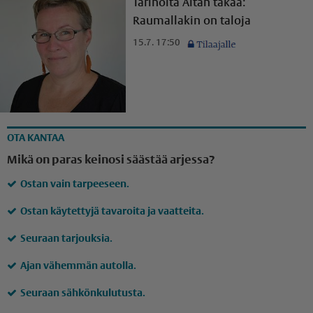
Tarinoita Aitan takaa:
Raumallakin on taloja
15.7. 17:50
OTA KANTAA
Mikä on paras keinosi säästää arjessa?
Ostan vain tarpeeseen.
Ostan käytettyjä tavaroita ja vaatteita.
Seuraan tarjouksia.
Ajan vähemmän autolla.
Seuraan sähkönkulutusta.