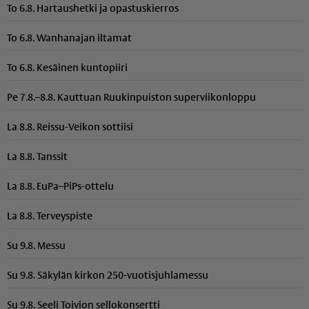
To 6.8. Hartaushetki ja opastuskierros
To 6.8. Wanhanajan iltamat
To 6.8. Kesäinen kuntopiiri
Pe 7.8.–8.8. Kauttuan Ruukinpuiston superviikonloppu
La 8.8. Reissu-Veikon sottiisi
La 8.8. Tanssit
La 8.8. EuPa–PiPs-ottelu
La 8.8. Terveyspiste
Su 9.8. Messu
Su 9.8. Säkylän kirkon 250-vuotisjuhlamessu
Su 9.8. Seeli Toivion sellokonsertti