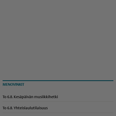
MENOVINKIT
To 6.8. Kesäpäivän musiikkihetki
To 6.8. Yhteis­lau­lu­ti­laisuus