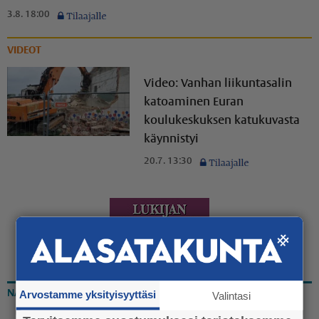
3.8. 18:00
VIDEOT
Video: Vanhan liikuntasalin
katoaminen Euran
koulukeskuksen katukuvasta
käynnistyi
20.7. 13:30
Arvostamme yksityisyyttäsi
NÄKÖISLEHTI
Valintasi