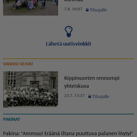
7.8. 16:07
Lähetä uutisvinkki!
VANHAT KUVAT
Rippinuorten rennompi
yhteiskuva
23.7. 13:37
PAKINAT
Pakina: "Ammuu! Eräänä iltana puuttuva palanen löytyi"