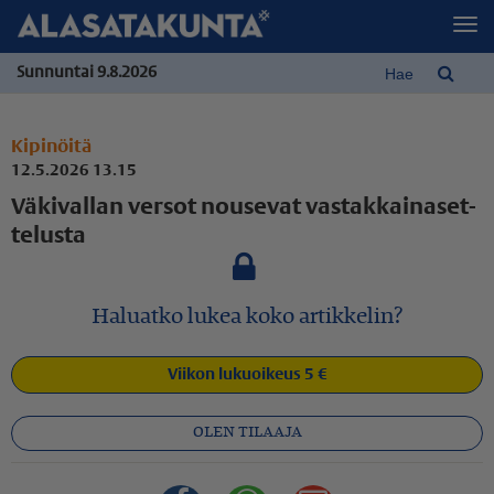
Sunnuntai 9.8.2026
Kipinöitä
12.5.2026 13.15
Väkivallan versot nousevat vastak­kai­na­set­
te­lusta
Haluatko lukea koko artikkelin?
Viikon lukuoikeus 5 €
OLEN TILAAJA