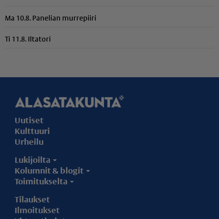
Ma 10.8. Panelian murrepiiri
Ti 11.8. Iltatori
Uutiset
Kulttuuri
Urheilu
Lukijoilta
Kolumnit & blogit
Toimitukselta
Tilaukset
Ilmoitukset