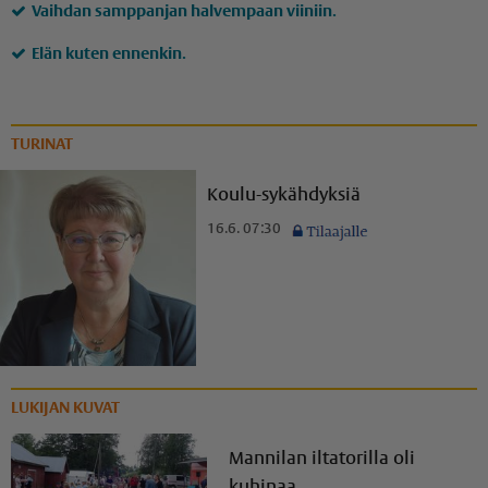
Vaihdan samppanjan halvempaan viiniin.
Elän kuten ennenkin.
TURINAT
Koulu-sykähdyksiä
16.6. 07:30
LUKIJAN KUVAT
Mannilan iltatorilla oli
kuhinaa