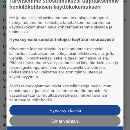
Tarvitsemme suostumuksesi tarjotaksemme
henkilökohtaisen käyttökokemuksen
LUETUIMMAT
Me ja huolellisesti valitsemamme teknologiakumppanit
Pyöröpaalien suojamuovit oli revitty rikki Voitoisissa – Ilkivallan
hyödynnämme henkilötietoja tarjotaksemme paremman
käyttäjäkokemuksen sekä kohdentaaksemme sisältöä ja
tekijäksi paljastui suurpeto
mainoksia.
5.8.2026 15.50
Hyväksymällä suostut tietojesi käyttöön seuraavasti
Paneliapäivä tuo yhteen nykyiset ja entiset kyläläiset
Käytämme laitetunnisteita ja tallennamme evästeitä
laitteellesi saadaksemme tietoja esimerkiksi sivuista, joilla
3.8.2026 10.15
vierailit, IP-osoitteestasi sekä laitteesi ominaisuuksista.
Pääset tutustumaan yksityiskohtaisesti käyttötarkoituksiin ja
Kiukais­lais­läh­töi­sestä Petra Nordlundista tuli toinen
teknologiakumppaneihimme seuraavalla välilehdellä.
Hylkääminen voi vaikuttaa sivuston toimivuuteen ja
suomalainen, joka on palkittu sarjakuva-alan Oscareissa –
käytettävyyteen.
sarjakuvista tuli leipätyö
Jotkin teknologiamme voivat käsitellä tietoja myös ilman
4.8.2026 10.00
suostumusta, jos niillä on siihen oikeutettu peruste. Voit
vastustaa tätä tai muuttaa asetuksiasi milloin tahansa
Tekstarit: "Bändillä ei ole ollut tarvetta varastaa keneltäkään"
seuraavalla välilehdellä.
5.8.2026 10.00
Hyväksyn kaikki
Sikaruton ilmaantuminen Suomeen ei yllättänyt paikallisia liha-
Omat valintani
alan toimijoita – "Tämä oli vain ajan kysymys"