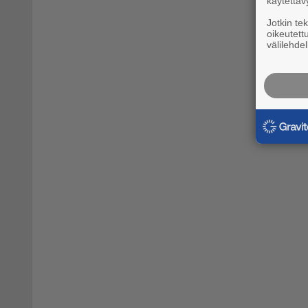
käytettäv
Jotkin te
oikeutett
välilehdel