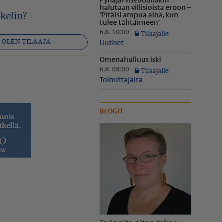
Pyhäjär­vi­seu­dul­lakin
halutaan villisioista eroon –
"Pitäisi ampua aina, kun
kelin?
tulee tähtäimeen"
6.8. 10:00
OLEN TILAAJA
Uutiset
Omenahulluus iski
6.8. 08:00
app
ähköposti
Toimittajalta
BLOGIT