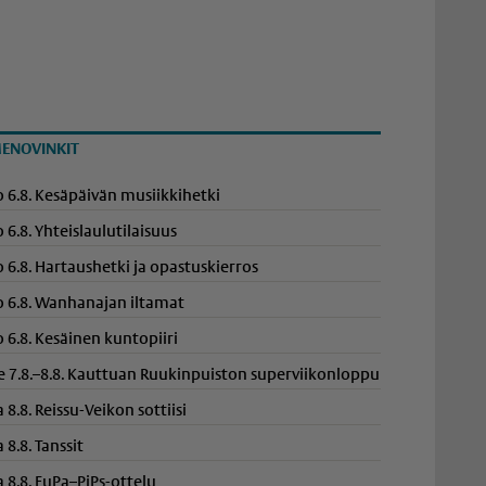
ENOVINKIT
o 6.8. Kesäpäivän musiikkihetki
o 6.8. Yhteis­lau­lu­ti­laisuus
o 6.8. Hartaushetki ja opastuskierros
o 6.8. Wanhanajan iltamat
o 6.8. Kesäinen kuntopiiri
e 7.8.–8.8. Kauttuan Ruukinpuiston superviikonloppu
a 8.8. Reissu-Veikon sottiisi
a 8.8. Tanssit
a 8.8. EuPa–PiPs-ottelu