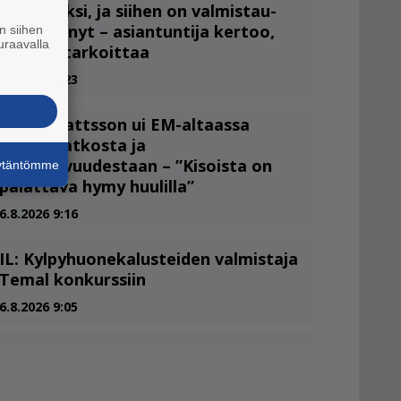
n siihen
uraavalla
äytäntömme