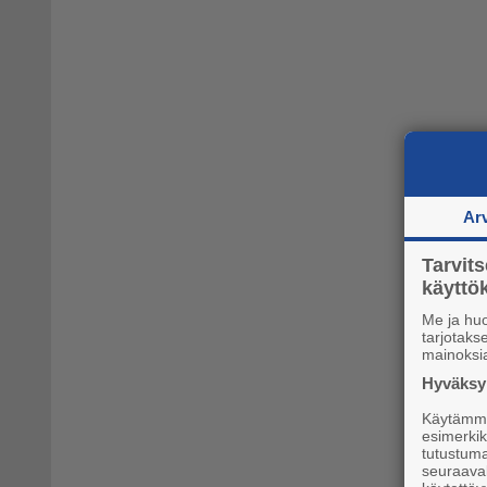
Ar
Tarvit
käytt
Me ja hu
tarjotak
mainoksi
Hyväksym
Käytämme 
esimerkiks
tutustuma
seuraaval