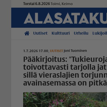
Torstai 6.8.2026
Toimi, Keimo
Uutiset
Kulttuuri
Urheilu
Lukijoi
Joni Tuominen
1.7.2026 17.00
,
UUTISET
Pääkirjoitus: "Tukieuroj
toivottavasti tarjolla ja
sillä vieraslajien torjun
avainasemassa on pitkä