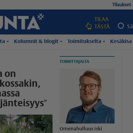
Tilaukset
TILAA
Sä
TÄSTÄ
lta
Kolumnit & blogit
Toimitukselta
Kesäkisa
TOIMITTAJALTA
a on
tkossakin,
nassa
jänteisyys"
Omenahulluus iski