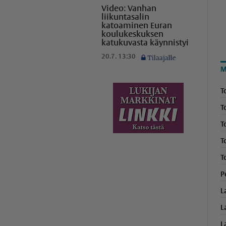
Video: Vanhan
liikuntasalin
katoaminen Euran
koulukeskuksen
katukuvasta käynnistyi
20.7. 13:30
M
T
T
T
T
T
P
L
L
L