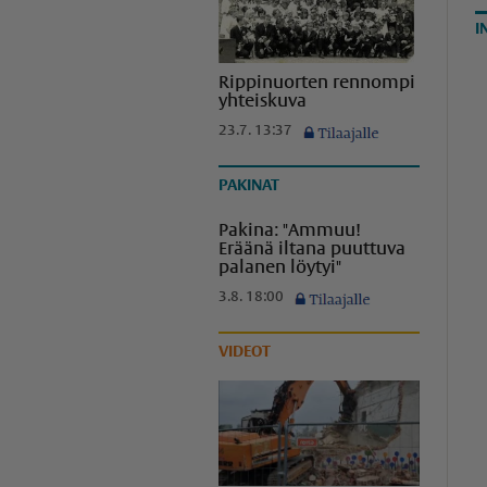
I
Rippinuorten rennompi
yhteiskuva
23.7. 13:37
PAKINAT
Pakina: "Ammuu!
Eräänä iltana puuttuva
palanen löytyi"
3.8. 18:00
VIDEOT