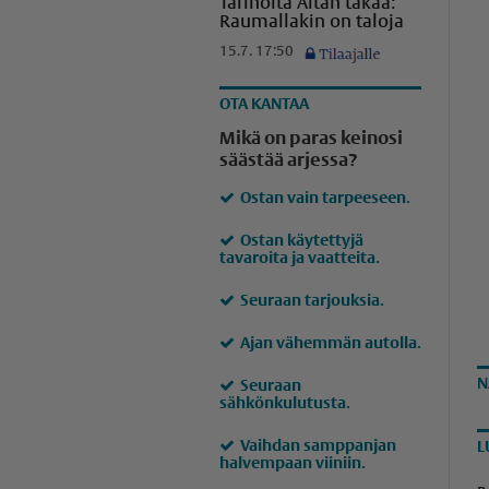
Tarinoita Aitan takaa:
Raumallakin on taloja
15.7. 17:50
OTA KANTAA
Mikä on paras keinosi
säästää arjessa?
Ostan vain tarpeeseen.
Ostan käytettyjä
tavaroita ja vaatteita.
Seuraan tarjouksia.
Ajan vähemmän autolla.
N
Seuraan
sähkönkulutusta.
Vaihdan samppanjan
L
halvempaan viiniin.