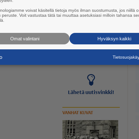
yyteen.
knologiamme voivat käsitellä tietoja myös ilman suostumusta, jos niillä o
u peruste. Voit vastustaa tätä tai muuttaa asetuksiasi milloin tahansa se
lä.
Omat valintani
Hyväksyn kaikki
Poutasää järvellä
Tietosuojak
5.8. 09:45
Lähetä uutisvinkki!
VANHAT KUVAT