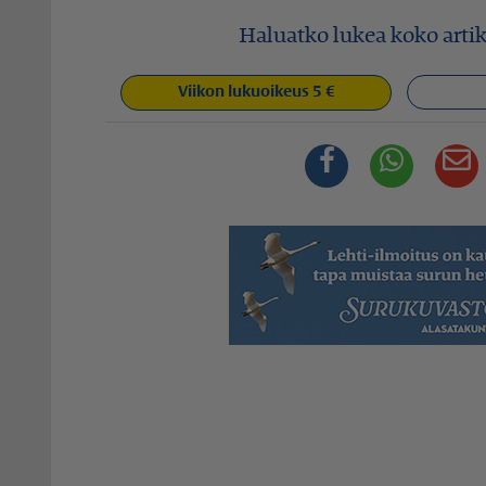
Haluatko lukea koko artik
Viikon lukuoikeus 5 €
Facebook
Whats
S