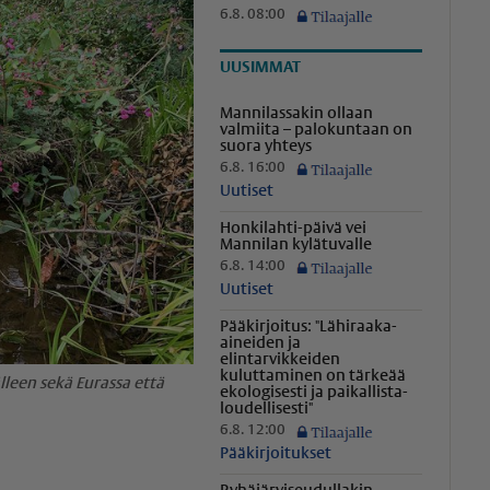
6.8. 08:00
UUSIMMAT
Mannilassakin ollaan
valmiita – palokuntaan on
suora yhteys
6.8. 16:00
Uutiset
Honkilahti-päivä vei
Mannilan kylätuvalle
6.8. 14:00
Uutiset
Pääkirjoitus: "Lähiraaka-
aineiden ja
elintarvikkeiden
kuluttaminen on tärkeää
lleen sekä Eurassa että
ekologisesti ja paikal­lis­ta­
lou­del­li­sesti"
6.8. 12:00
Pääkirjoitukset