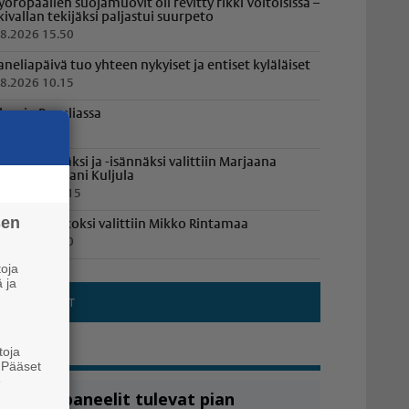
yöröpaalien suojamuovit oli revitty rikki Voitoisissa –
lkivallan tekijäksi paljastui suurpeto
.8.2026 15.50
aneliapäivä tuo yhteen nykyiset ja entiset kyläläiset
.8.2026 10.15
losajo Paneliassa
.8.2026 9.50
öylyemännäksi ja -isännäksi valittiin Marjaana
uljula ja Juhani Kuljula
1.7.2026 19.15
sen
anelian Jaakoksi valittiin Mikko Rintamaa
.8.2026 16.20
oja
 ja
toja
. Pääset
e