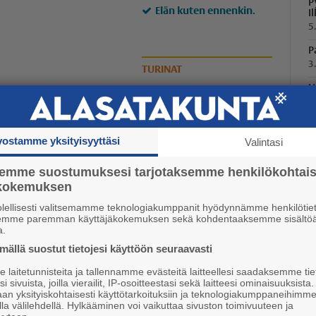
P
Elän kuten ennenkin.
I
5
P
3
TURINAT
U
1
L
K
vostamme yksityisyyttäsi
Valintasi
3
semme suostumuksesi tarjotaksemme henkilökohtai
P
ökokemuksen
1
olellisesti valitsemamme teknologiakumppanit hyödynnämme henkilötiet
semme paremman käyttäjäkokemuksen sekä kohdentaaksemme sisältöä
Koulu-sykähdyksiä
a.
ällä suostut tietojesi käyttöön seuraavasti
16.6. 07:30
laitetunnisteita ja tallennamme evästeitä laitteellesi saadaksemme tie
i sivuista, joilla vierailit, IP-osoitteestasi sekä laitteesi ominaisuuksista
LUKIJAN KUVAT
an yksityiskohtaisesti käyttötarkoituksiin ja teknologiakumppaneihimm
la välilehdellä. Hylkääminen voi vaikuttaa sivuston toimivuuteen ja