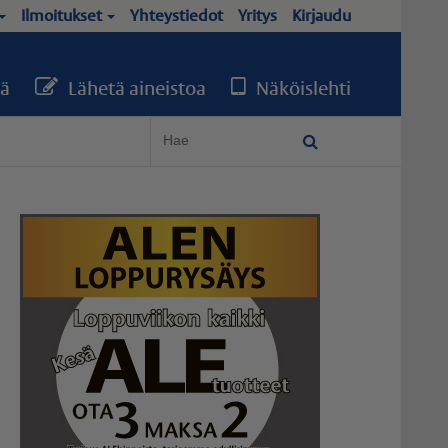
Ilmoitukset
Yhteystiedot
Yritys
Kirjaudu
ä
Lähetä aineistoa
Näköislehti