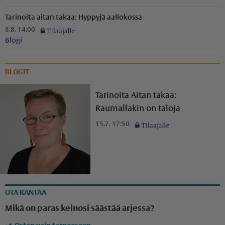
Tarinoita aitan takaa: Hyppyjä aallokossa
8.8. 14:00
Blogi
BLOGIT
Tarinoita Aitan takaa:
Raumallakin on taloja
15.7. 17:50
OTA KANTAA
Mikä on paras keinosi säästää arjessa?