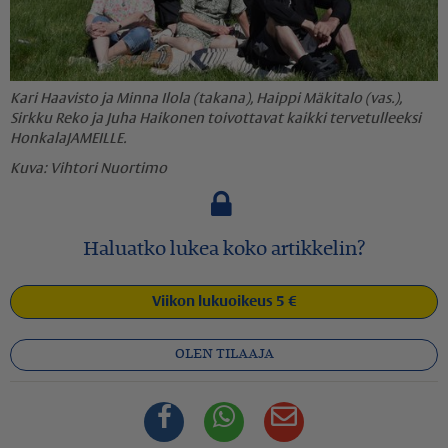
Kari Haavisto ja Minna Ilola (takana), Haippi Mäkitalo (vas.),
Sirkku Reko ja Juha Haikonen toivottavat kaikki tervetulleeksi
HonkalaJAMEILLE.
Vihtori Nuortimo
Haluatko lukea koko artikkelin?
Viikon lukuoikeus 5 €
OLEN TILAAJA
Facebook
Whatsapp
Sähköposti