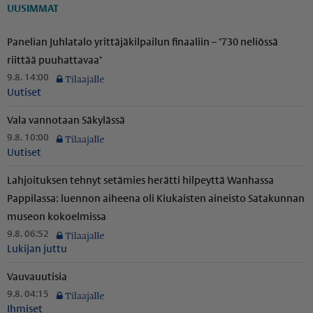
UUSIMMAT
Panelian Juhlatalo yrittä­jä­kil­pailun finaaliin – "730 neliössä
riittää puuhattavaa"
9.8. 14:00
Uutiset
Vala vannotaan Säkylässä
9.8. 10:00
Uutiset
Lahjoituksen tehnyt setämies herätti hilpeyttä Wanhassa
Pappilassa: luennon aiheena oli Kiukaisten aineisto Satakunnan
museon kokoelmissa
9.8. 06:52
Lukijan juttu
Vauvauutisia
9.8. 04:15
Ihmiset