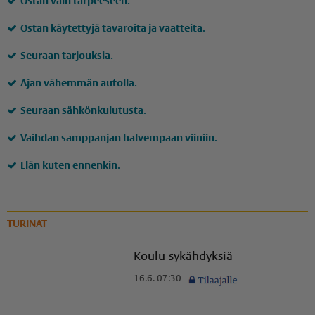
Ostan vain tarpeeseen.
Ostan käytettyjä tavaroita ja vaatteita.
Seuraan tarjouksia.
Ajan vähemmän autolla.
Seuraan sähkönkulutusta.
Vaihdan samppanjan halvempaan viiniin.
Elän kuten ennenkin.
TURINAT
Koulu-sykähdyksiä
16.6. 07:30