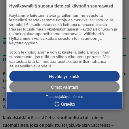
Hyväksymällä suostut tietojesi käyttöön seuraavasti
Käytämme laitetunnisteita ja tallennamme evästeitä
laitteellesi saadaksemme tietoja esimerkiksi sivuista, joilla
vierailit, IP-osoitteestasi sekä laitteesi ominaisuuksista.
Pääset tutustumaan yksityiskohtaisesti käyttötarkoituksiin ja
teknologiakumppaneihimme seuraavalla välilehdellä.
Hylkääminen voi vaikuttaa sivuston toimivuuteen ja
käytettävyyteen.
NÄKÖISLEHTI
Jotkin teknologiamme voivat käsitellä tietoja myös ilman
suostumusta, jos niillä on siihen oikeutettu peruste. Voit
LUETUIMMAT
vastustaa tätä tai muuttaa asetuksiasi milloin tahansa
seuraavalla välilehdellä.
Pyöröpaalien suojamuovit oli revitty rikki Voitoisissa – Ilkivallan
Hyväksyn kaikki
tekijäksi paljastui suurpeto
Omat valintani
5.8.2026 15.50
Tietosuojakäytäntömme
Paneliapäivä tuo yhteen nykyiset ja entiset kyläläiset
3.8.2026 10.15
Kiukais­lais­läh­töi­sestä Petra Nordlundista tuli toinen
suomalainen, joka on palkittu sarjakuva-alan Oscareissa –