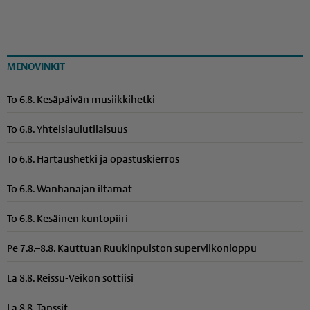
MENOVINKIT
To 6.8. Kesäpäivän musiikkihetki
To 6.8. Yhteis­lau­lu­ti­laisuus
To 6.8. Hartaushetki ja opastuskierros
To 6.8. Wanhanajan iltamat
To 6.8. Kesäinen kuntopiiri
Pe 7.8.–8.8. Kauttuan Ruukinpuiston superviikonloppu
La 8.8. Reissu-Veikon sottiisi
La 8.8. Tanssit