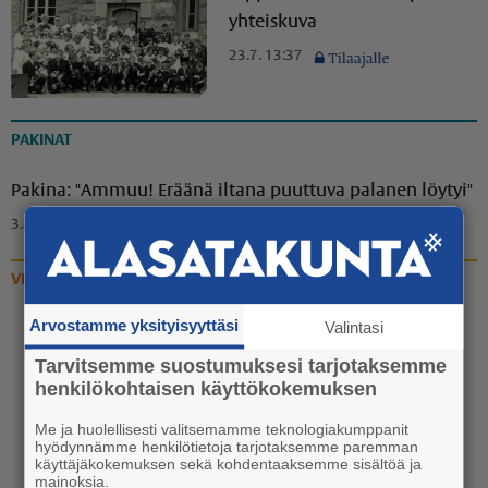
yhteiskuva
23.7. 13:37
PAKINAT
Pakina: "Ammuu! Eräänä iltana puuttuva palanen löytyi"
3.8. 18:00
VIDEOT
Arvostamme yksityisyyttäsi
Valintasi
Video: Vanhan liikuntasalin
katoaminen Euran
Tarvitsemme suostumuksesi tarjotaksemme
henkilökohtaisen käyttökokemuksen
koulukeskuksen katukuvasta
käynnistyi
Me ja huolellisesti valitsemamme teknologiakumppanit
hyödynnämme henkilötietoja tarjotaksemme paremman
20.7. 13:30
käyttäjäkokemuksen sekä kohdentaaksemme sisältöä ja
mainoksia.