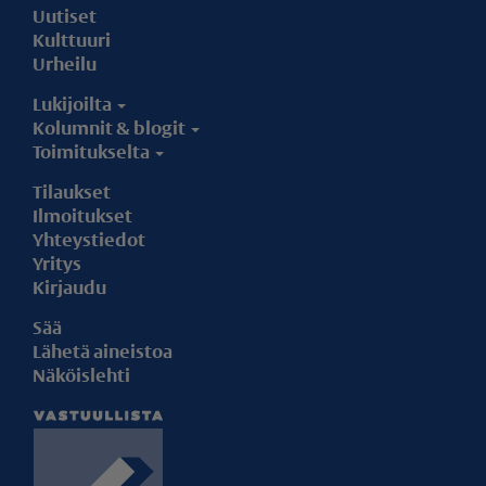
Uutiset
Kulttuuri
Urheilu
Lukijoilta
Kolumnit & blogit
Toimitukselta
Tilaukset
Ilmoitukset
Yhteystiedot
Yritys
Kirjaudu
Sää
Lähetä aineistoa
Näköislehti