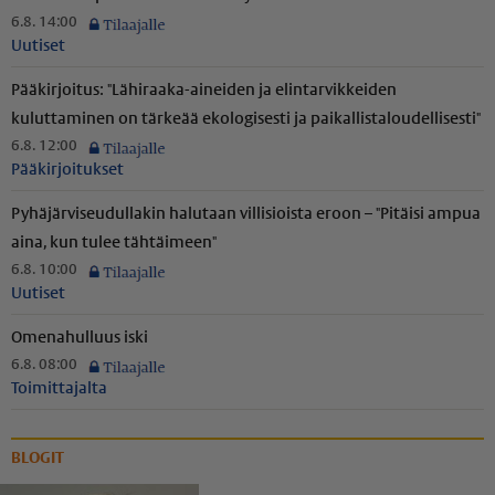
6.8. 14:00
Uutiset
Pääkirjoitus: "Lähiraaka-aineiden ja elintarvikkeiden
kuluttaminen on tärkeää ekologisesti ja paikal­lis­ta­lou­del­li­sesti"
6.8. 12:00
Pääkirjoitukset
Pyhäjär­vi­seu­dul­lakin halutaan villisioista eroon – "Pitäisi ampua
aina, kun tulee tähtäimeen"
6.8. 10:00
Uutiset
Omenahulluus iski
6.8. 08:00
Toimittajalta
BLOGIT