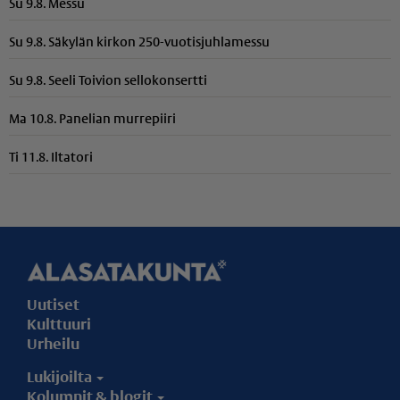
Su 9.8. Messu
Su 9.8. Säkylän kirkon 250-vuotisjuhlamessu
Su 9.8. Seeli Toivion sellokonsertti
Ma 10.8. Panelian murrepiiri
Ti 11.8. Iltatori
Uutiset
Kulttuuri
Urheilu
Lukijoilta
Kolumnit & blogit