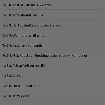
To 6.8. Kesäpäivän musiikkihetki
To 6.8. Yhteis­lau­lu­ti­laisuus
To 6.8. Hartaushetki ja opastuskierros
To 6.8. Wanhanajan iltamat
To 6.8. Kesäinen kuntopiiri
Pe 7.8.–8.8. Kauttuan Ruukinpuiston superviikonloppu
La 8.8. Reissu-Veikon sottiisi
La 8.8. Tanssit
La 8.8. EuPa–PiPs-ottelu
La 8.8. Terveyspiste