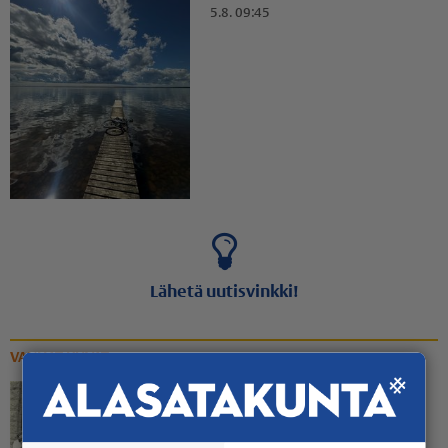
5.8. 09:45
Lähetä uutisvinkki!
VANHAT KUVAT
Rippinuorten rennompi
yhteiskuva