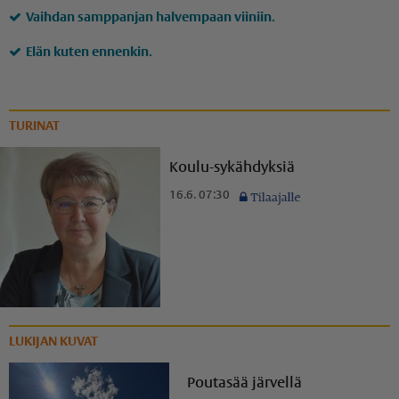
Vaihdan samppanjan halvempaan viiniin.
Elän kuten ennenkin.
TURINAT
Koulu-sykähdyksiä
16.6. 07:30
LUKIJAN KUVAT
Poutasää järvellä