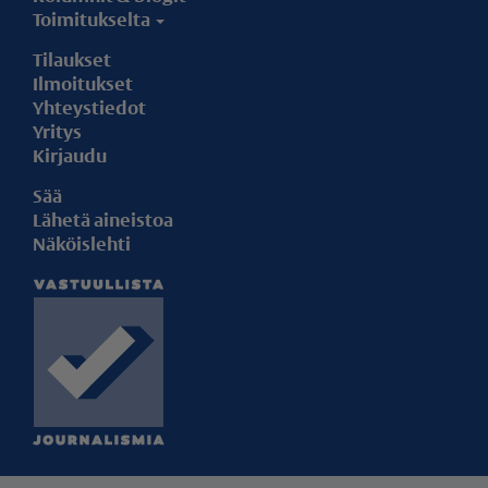
Toimitukselta
Tilaukset
Ilmoitukset
Yhteystiedot
Yritys
Kirjaudu
Sää
Lähetä aineistoa
Näköislehti