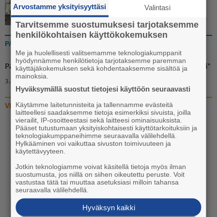
Arvostamme yksityisyyttäsi
Valintasi
23.7. 13:37
Tarvitsemme suostumuksesi tarjotaksemme
henkilökohtaisen käyttökokemuksen
PAKINAT
Me ja huolellisesti valitsemamme teknologiakumppanit
hyödynnämme henkilötietoja tarjotaksemme paremman
Pakina: "Ammuu! Eräänä iltana puuttuva palanen löytyi"
käyttäjäkokemuksen sekä kohdentaaksemme sisältöä ja
mainoksia.
3.8. 18:00
Hyväksymällä suostut tietojesi käyttöön seuraavasti
Käytämme laitetunnisteita ja tallennamme evästeitä
VIDEOT
laitteellesi saadaksemme tietoja esimerkiksi sivuista, joilla
vierailit, IP-osoitteestasi sekä laitteesi ominaisuuksista.
Pääset tutustumaan yksityiskohtaisesti käyttötarkoituksiin ja
Video: Vanhan liikuntasalin
teknologiakumppaneihimme seuraavalla välilehdellä.
katoaminen Euran
Hylkääminen voi vaikuttaa sivuston toimivuuteen ja
käytettävyyteen.
koulukeskuksen katukuvasta
käynnistyi
Jotkin teknologiamme voivat käsitellä tietoja myös ilman
suostumusta, jos niillä on siihen oikeutettu peruste. Voit
vastustaa tätä tai muuttaa asetuksiasi milloin tahansa
20.7. 13:30
seuraavalla välilehdellä.
Hyväksyn kaikki