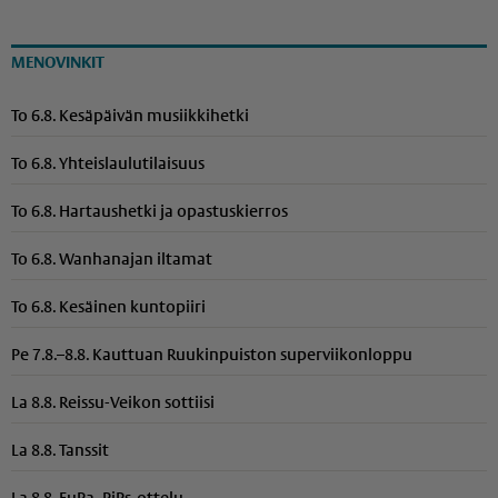
MENOVINKIT
To 6.8. Kesäpäivän musiikkihetki
To 6.8. Yhteis­lau­lu­ti­laisuus
To 6.8. Hartaushetki ja opastuskierros
To 6.8. Wanhanajan iltamat
To 6.8. Kesäinen kuntopiiri
Pe 7.8.–8.8. Kauttuan Ruukinpuiston superviikonloppu
La 8.8. Reissu-Veikon sottiisi
La 8.8. Tanssit