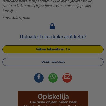
Helteinen päivä sopi paremmin kuin hyvin järvitansseille.
Rantaan kokoontui järjestäjien arvion mukaan jopa 400
tanssijaa.
Ada Nyman
Haluatko lukea koko artikkelin?
Viikon lukuoikeus 5 €
OLEN TILAAJA
Facebook
Whatsapp
Sähköposti