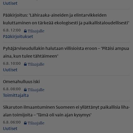
Uutiset
Pääkirjoitus: "Lähiraaka-aineiden ja elintarvikkeiden
kuluttaminen on tärkeää ekologisesti ja paikal­lis­ta­lou­del­li­sesti"
6.8. 12:00
Pääkirjoitukset
Pyhäjär­vi­seu­dul­lakin halutaan villisioista eroon – "Pitäisi ampua
aina, kun tulee tähtäimeen"
6.8. 10:00
Uutiset
Omenahulluus iski
6.8. 08:00
Toimittajalta
Sikaruton ilmaantuminen Suomeen ei yllättänyt paikallisia liha-
alan toimijoita – "Tämä oli vain ajan kysymys"
6.8. 06:00
Uutiset