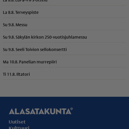
La 8.8. EuPa–PiPs-ottelu
La 8.8. Terveyspiste
Su 9.8. Messu
Su 9.8. Säkylän kirkon 250-vuotisjuhlamessu
Su 9.8. Seeli Toivion sellokonsertti
Ma 10.8. Panelian murrepiiri
Ti 11.8. Iltatori
Uutiset
Kulttuuri