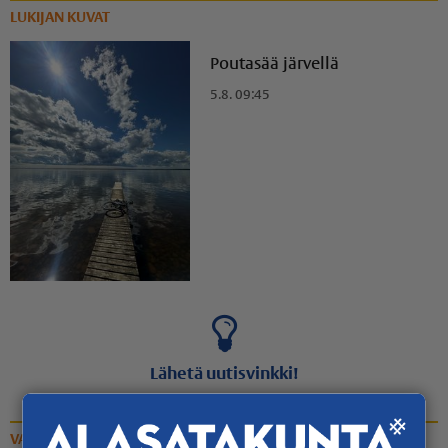
LUKIJAN KUVAT
Poutasää järvellä
5.8. 09:45
Lähetä uutisvinkki!
VANHAT KUVAT