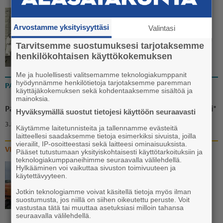
Rippinuorten rennompi
Arvostamme yksityisyyttäsi
Valintasi
yhteiskuva
Tarvitsemme suostumuksesi tarjotaksemme
23.7. 13:37
henkilökohtaisen käyttökokemuksen
Me ja huolellisesti valitsemamme teknologiakumppanit
hyödynnämme henkilötietoja tarjotaksemme paremman
PAKINAT
käyttäjäkokemuksen sekä kohdentaaksemme sisältöä ja
mainoksia.
Pakina: "Ammuu! Eräänä iltana puuttuva palanen löytyi"
Hyväksymällä suostut tietojesi käyttöön seuraavasti
3.8. 18:00
Käytämme laitetunnisteita ja tallennamme evästeitä
laitteellesi saadaksemme tietoja esimerkiksi sivuista, joilla
vierailit, IP-osoitteestasi sekä laitteesi ominaisuuksista.
VIDEOT
Pääset tutustumaan yksityiskohtaisesti käyttötarkoituksiin ja
teknologiakumppaneihimme seuraavalla välilehdellä.
Hylkääminen voi vaikuttaa sivuston toimivuuteen ja
Video: Vanhan liikuntasalin
käytettävyyteen.
katoaminen Euran
Jotkin teknologiamme voivat käsitellä tietoja myös ilman
koulukeskuksen katukuvasta
suostumusta, jos niillä on siihen oikeutettu peruste. Voit
vastustaa tätä tai muuttaa asetuksiasi milloin tahansa
käynnistyi
seuraavalla välilehdellä.