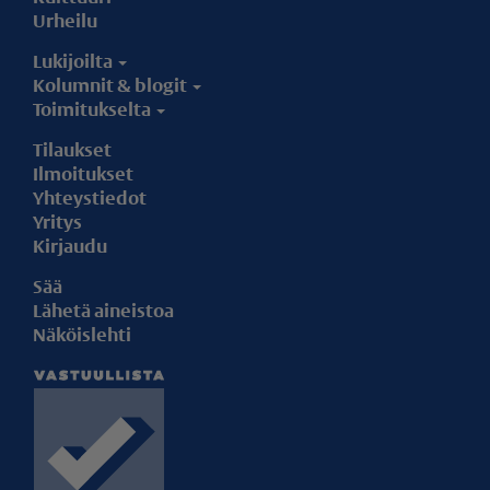
Urheilu
Lukijoilta
Kolumnit & blogit
Toimitukselta
Tilaukset
Ilmoitukset
Yhteystiedot
Yritys
Kirjaudu
Sää
Lähetä aineistoa
Näköislehti