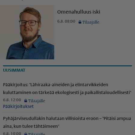
Omenahulluus iski
6.8. 08:00
UUSIMMAT
Pääkirjoitus: "Lähiraaka-aineiden ja elintarvikkeiden
kuluttaminen on tärkeää ekologisesti ja paikal­lis­ta­lou­del­li­sesti"
6.8. 12:00
Pääkirjoitukset
Pyhäjär­vi­seu­dul­lakin halutaan villisioista eroon – "Pitäisi ampua
aina, kun tulee tähtäimeen"
6.8. 10:00