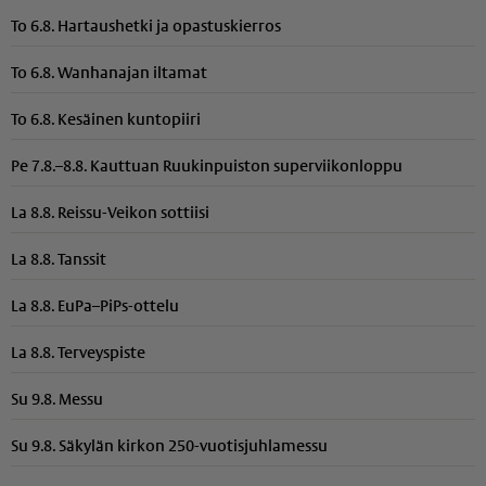
To 6.8. Hartaushetki ja opastuskierros
To 6.8. Wanhanajan iltamat
To 6.8. Kesäinen kuntopiiri
Pe 7.8.–8.8. Kauttuan Ruukinpuiston superviikonloppu
La 8.8. Reissu-Veikon sottiisi
La 8.8. Tanssit
La 8.8. EuPa–PiPs-ottelu
La 8.8. Terveyspiste
Su 9.8. Messu
Su 9.8. Säkylän kirkon 250-vuotisjuhlamessu