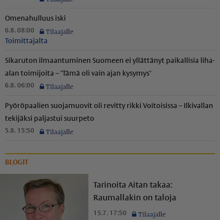
Omenahulluus iski
6.8. 08:00
Toimittajalta
Sikaruton ilmaantuminen Suomeen ei yllättänyt paikallisia liha-
alan toimijoita – "Tämä oli vain ajan kysymys"
6.8. 06:00
Pyöröpaalien suojamuovit oli revitty rikki Voitoisissa – Ilkivallan
tekijäksi paljastui suurpeto
5.8. 15:50
BLOGIT
Tarinoita Aitan takaa:
Raumallakin on taloja
15.7. 17:50