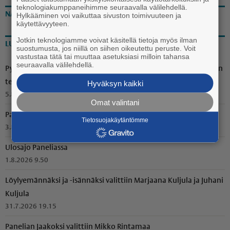
teknologiakumppaneihimme seuraavalla välilehdellä.
NÄKÖISLEHTI
Hylkääminen voi vaikuttaa sivuston toimivuuteen ja
käytettävyyteen.
Jotkin teknologiamme voivat käsitellä tietoja myös ilman
LUETUIMMAT
suostumusta, jos niillä on siihen oikeutettu peruste. Voit
vastustaa tätä tai muuttaa asetuksiasi milloin tahansa
seuraavalla välilehdellä.
Pyöröpaalien suojamuovit oli revitty rikki Voitoisissa – Ilkivallan
tekijäksi paljastui suurpeto
Hyväksyn kaikki
5.8.2026 15.50
Omat valintani
Paneliapäivä tuo yhteen nykyiset ja entiset kyläläiset
Tietosuojakäytäntömme
3.8.2026 10.15
Ulosajo Paneliassa
1.8.2026 9.50
Löylyemännäksi ja -isännäksi valittiin Marjaana Kuljula ja Juhani
Kuljula
31.7.2026 19.15
Panelian Jaakoksi valittiin Mikko Rintamaa