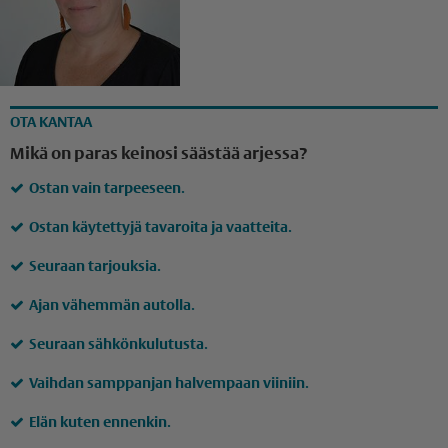
OTA KANTAA
Mikä on paras keinosi säästää arjessa?
Ostan vain tarpeeseen.
Ostan käytettyjä tavaroita ja vaatteita.
Seuraan tarjouksia.
Ajan vähemmän autolla.
Seuraan sähkönkulutusta.
Vaihdan samppanjan halvempaan viiniin.
Elän kuten ennenkin.