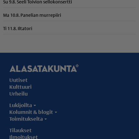
Su 9.8. Seeli Toivion sellokonsertti
Ma 10.8. Panelian murrepiiri
Ti 11.8. Iltatori
Uutiset
Kulttuuri
Urheilu
Lukijoilta
Kolumnit & blogit
Toimitukselta
Tilaukset
Ilmoitukset