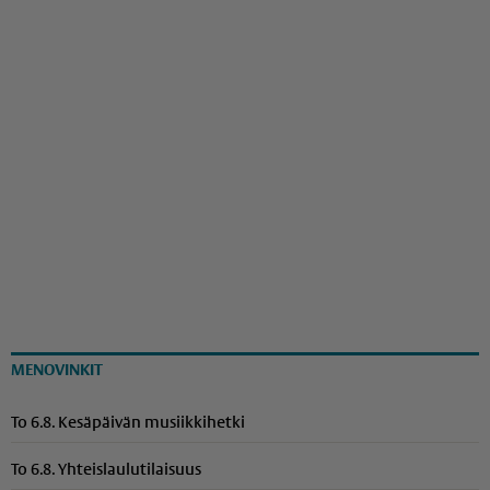
MENOVINKIT
To 6.8. Kesäpäivän musiikkihetki
To 6.8. Yhteis­lau­lu­ti­laisuus