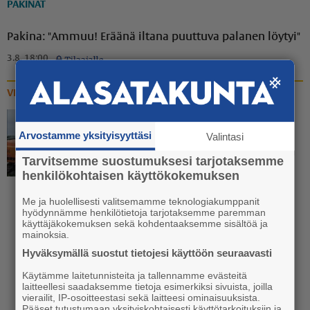
PAKINAT
Pakina: "Ammuu! Eräänä iltana puuttuva palanen löytyi"
3.8. 18:00
VIDEOT
Video: Vanhan liikuntasalin
Arvostamme yksityisyyttäsi
Valintasi
katoaminen Euran
Tarvitsemme suostumuksesi tarjotaksemme
koulukeskuksen katukuvasta
henkilökohtaisen käyttökokemuksen
käynnistyi
Me ja huolellisesti valitsemamme teknologiakumppanit
20.7. 13:30
hyödynnämme henkilötietoja tarjotaksemme paremman
käyttäjäkokemuksen sekä kohdentaaksemme sisältöä ja
mainoksia.
Hyväksymällä suostut tietojesi käyttöön seuraavasti
Käytämme laitetunnisteita ja tallennamme evästeitä
laitteellesi saadaksemme tietoja esimerkiksi sivuista, joilla
vierailit, IP-osoitteestasi sekä laitteesi ominaisuuksista.
Pääset tutustumaan yksityiskohtaisesti käyttötarkoituksiin ja