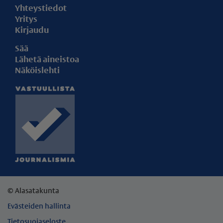
Yhteystiedot
Yritys
Kirjaudu
Sää
Lähetä aineistoa
Näköislehti
© Alasatakunta
Evästeiden hallinta
Tietosuojaseloste