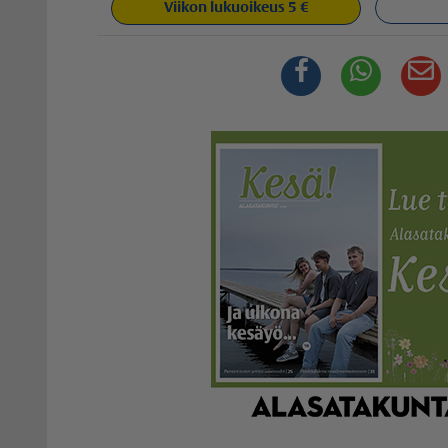
Viikon lukuoikeus 5 €
Facebook
Whats
S