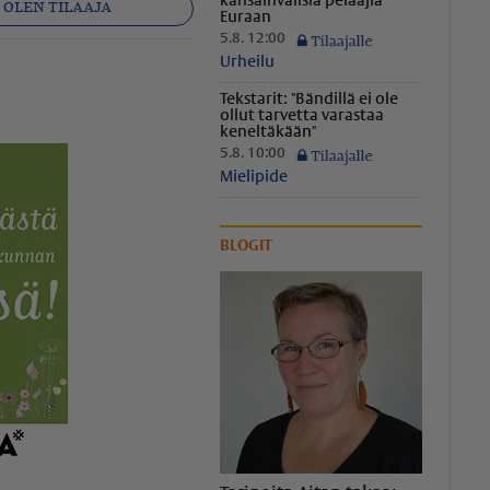
kansainvälisiä pelaajia
OLEN TILAAJA
Euraan
5.8. 12:00
Urheilu
app
ähköposti
Tekstarit: "Bändillä ei ole
ollut tarvetta varastaa
keneltäkään"
5.8. 10:00
Mielipide
BLOGIT