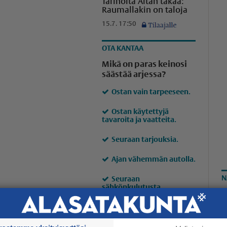
Tarinoita Aitan takaa:
Raumallakin on taloja
15.7. 17:50
OTA KANTAA
Mikä on paras keinosi
säästää arjessa?
Ostan vain tarpeeseen.
Ostan käytettyjä
tavaroita ja vaatteita.
Seuraan tarjouksia.
Ajan vähemmän autolla.
N
Seuraan
sähkönkulutusta.
Vaihdan samppanjan
L
halvempaan viiniin.