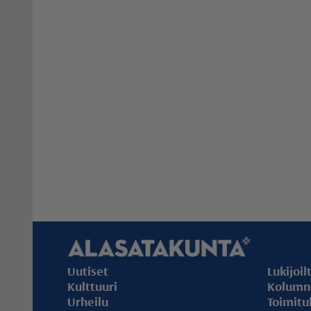
Uutiset
Lukijoil
Kulttuuri
Kolumni
Urheilu
Toimitu