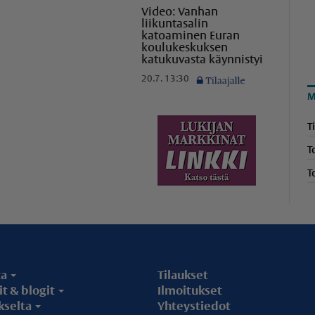
Video: Vanhan
liikuntasalin
katoaminen Euran
koulukeskuksen
katukuvasta käynnistyi
20.7. 13:30
M
T
T
T
ta
Tilaukset
t & blogit
Ilmoitukset
kselta
Yhteystiedot