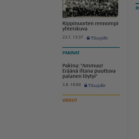
I
Rippinuorten rennompi
yhteiskuva
23.7. 13:37
PAKINAT
Pakina: "Ammuu!
Eräänä iltana puuttuva
palanen löytyi"
3.8. 18:00
VIDEOT