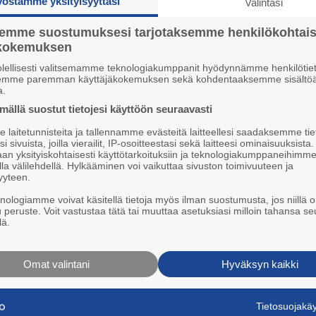
vostamme yksityisyyttäsi
Valintasi
P
Elän kuten ennenkin.
I
5
semme suostumuksesi tarjotaksemme henkilökohtai
ökokemuksen
P
3
olellisesti valitsemamme teknologiakumppanit hyödynnämme henkilötiet
TURINAT
semme paremman käyttäjäkokemuksen sekä kohdentaaksemme sisältöä
U
a.
1
ällä suostut tietojesi käyttöön seuraavasti
L
laitetunnisteita ja tallennamme evästeitä laitteellesi saadaksemme tie
K
i sivuista, joilla vierailit, IP-osoitteestasi sekä laitteesi ominaisuuksista
3
an yksityiskohtaisesti käyttötarkoituksiin ja teknologiakumppaneihimm
la välilehdellä. Hylkääminen voi vaikuttaa sivuston toimivuuteen ja
P
yyteen.
1
knologiamme voivat käsitellä tietoja myös ilman suostumusta, jos niillä o
u peruste. Voit vastustaa tätä tai muuttaa asetuksiasi milloin tahansa se
lä.
Koulu-sykähdyksiä
16.6. 07:30
Omat valintani
Hyväksyn kaikki
LUKIJAN KUVAT
Tietosuojak