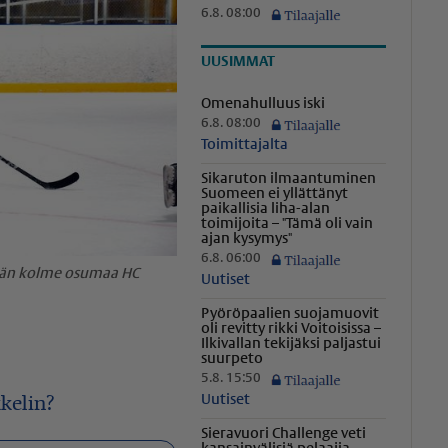
6.8. 08:00
UUSIMMAT
Omenahulluus iski
6.8. 08:00
Toimittajalta
Sikaruton ilmaantuminen
Suomeen ei yllättänyt
paikallisia liha-alan
toimijoita – "Tämä oli vain
ajan kysymys"
6.8. 06:00
yään kolme osumaa HC
Uutiset
Pyöröpaalien suojamuovit
oli revitty rikki Voitoisissa –
Ilkivallan tekijäksi paljastui
suurpeto
5.8. 15:50
Uutiset
kelin?
Sieravuori Challenge veti