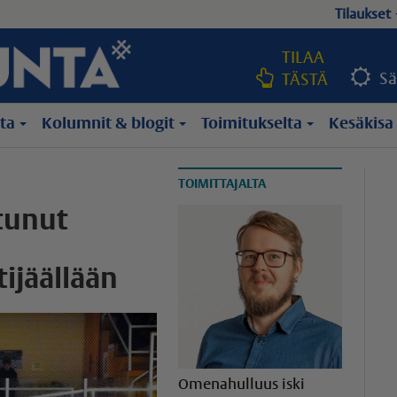
Tilaukset
TILAA
Sä
TÄSTÄ
lta
Kolumnit & blogit
Toimitukselta
Kesäkisa
TOIMITTAJALTA
tunut
ijäällään
Omenahulluus iski