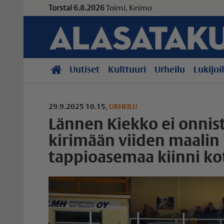
Torstai 6.8.2026
Toimi, Keimo
Uutiset
Kulttuuri
Urheilu
Lukijoi
29.9.2025 10.15
,
URHEILU
Lännen Kiekko ei onnis
kirimään viiden maalin
tappioasemaa kiinni kot