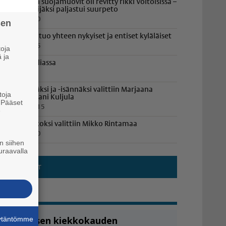
yöröpaalien suojamuovit oli revitty rikki Voitoisissa –
lkivallan tekijäksi paljastui suurpeto
.8.2026 15.50
sen
aneliapäivä tuo yhteen nykyiset ja entiset kyläläiset
.8.2026 10.15
oja
 ja
losajo Paneliassa
.8.2026 9.50
öylyemännäksi ja -isännäksi valittiin Marjaana
toja
uljula ja Juhani Kuljula
. Pääset
1.7.2026 19.15
e
anelian Jaakoksi valittiin Mikko Rintamaa
.8.2026 16.20
n siihen
uraavalla
äytäntömme