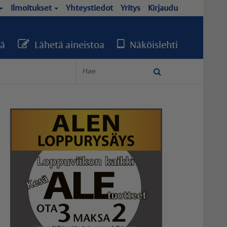
Ilmoitukset
Yhteystiedot
Yritys
Kirjaudu
ä
Lähetä aineistoa
Näköislehti