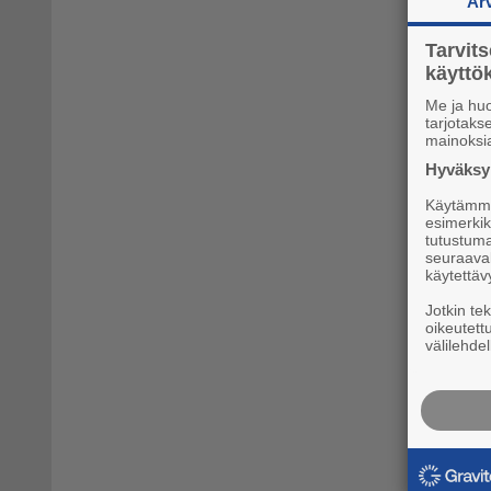
Ar
Tarvit
käytt
Me ja hu
tarjotak
mainoksi
Hyväksym
Käytämme 
esimerkiks
tutustuma
seuraaval
käytettäv
Jotkin te
oikeutett
välilehdel