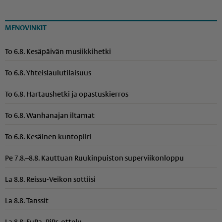
MENOVINKIT
To 6.8. Kesäpäivän musiikkihetki
To 6.8. Yhteis­lau­lu­ti­laisuus
To 6.8. Hartaushetki ja opastuskierros
To 6.8. Wanhanajan iltamat
To 6.8. Kesäinen kuntopiiri
Pe 7.8.–8.8. Kauttuan Ruukinpuiston superviikonloppu
La 8.8. Reissu-Veikon sottiisi
La 8.8. Tanssit