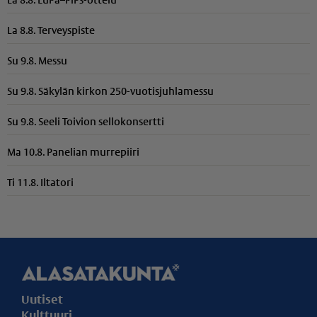
La 8.8. EuPa–PiPs-ottelu
La 8.8. Terveyspiste
Su 9.8. Messu
Su 9.8. Säkylän kirkon 250-vuotisjuhlamessu
Su 9.8. Seeli Toivion sellokonsertti
Ma 10.8. Panelian murrepiiri
Ti 11.8. Iltatori
Uutiset
Kulttuuri