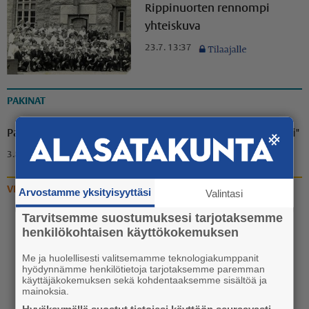
Rippinuorten rennompi
yhteiskuva
23.7. 13:37
PAKINAT
Pakina: "Ammuu! Eräänä iltana puuttuva palanen löytyi"
3.8. 18:00
VIDEOT
Arvostamme yksityisyyttäsi
Valintasi
Tarvitsemme suostumuksesi tarjotaksemme
Video: Vanhan liikuntasalin
henkilökohtaisen käyttökokemuksen
katoaminen Euran
koulukeskuksen katukuvasta
Me ja huolellisesti valitsemamme teknologiakumppanit
hyödynnämme henkilötietoja tarjotaksemme paremman
käynnistyi
käyttäjäkokemuksen sekä kohdentaaksemme sisältöä ja
mainoksia.
20.7. 13:30
Hyväksymällä suostut tietojesi käyttöön seuraavasti