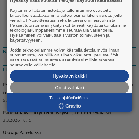
Käytämme laitetunnisteita ja tallennamme evästeitä
laitteellesi saadaksemme tietoja esimerkiksi sivuista, joilla
vierailit, IP-osoitteestasi sekä laitteesi ominaisuuksista.
Pääset tutustumaan yksityiskohtaisesti käyttötarkoituksiin ja
teknologiakumppaneihimme seuraavalla välilehdellä.
Hylkääminen voi vaikuttaa sivuston toimivuuteen ja
käytettävyyteen.
Jotkin teknologiamme voivat käsitellä tietoja myös ilman
NÄKÖISLEHTI
suostumusta, jos niillä on siihen oikeutettu peruste. Voit
vastustaa tätä tai muuttaa asetuksiasi milloin tahansa
seuraavalla välilehdellä.
LUETUIMMAT
Hyväksyn kaikki
Pyöröpaalien suojamuovit oli revitty rikki Voitoisissa – Ilkivallan
Omat valintani
tekijäksi paljastui suurpeto
Tietosuojakäytäntömme
5.8.2026 15.50
Paneliapäivä tuo yhteen nykyiset ja entiset kyläläiset
3.8.2026 10.15
Ulosajo Paneliassa