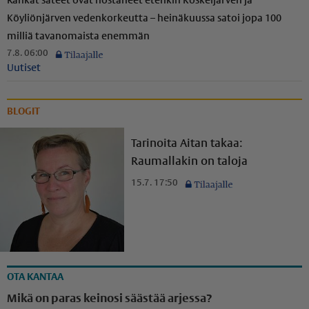
Rankat sateet ovat nostaneet etenkin Koskeljärven ja
Köyliönjärven vedenkorkeutta – heinäkuussa satoi jopa 100
milliä tavanomaista enemmän
7.8. 06:00
Uutiset
BLOGIT
Tarinoita Aitan takaa:
Raumallakin on taloja
15.7. 17:50
OTA KANTAA
Mikä on paras keinosi säästää arjessa?