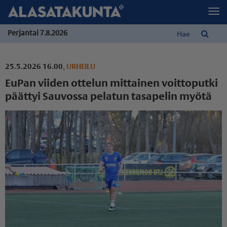
Perjantai 7.8.2026
25.5.2026 16.00
,
URHEILU
EuPan viiden ottelun mittainen voittoputki
päättyi Sauvossa pelatun tasapelin myötä