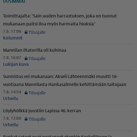
UUSIMMAT
Toimittajalta: "Sain uuden harrastuksen, joka on tuonut
mukanaan paitsi iloa myös harmaita hiuksia"
7.8. 17:06
Kolumnit
Mannilan iltatorilla oli kuhinaa
7.8. 16:07
Lukijan kuva
Sunnistus vei mukanaan: Akseli Lähteenmäki muutti 16-
vuotiaana Mannilasta Hankasalmelle kehittämään taitojaan
7.8. 14:54
Urheilu
Löylyhölkkä juostiin Lapissa 46. kerran
7.8. 12:00
Urheilu