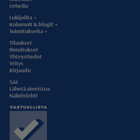
Urheilu
Lukijoilta
Kolumnit & blogit
Toimitukselta
Tilaukset
Ilmoitukset
Yhteystiedot
Yritys
Kirjaudu
Sää
Lähetä aineistoa
Näköislehti