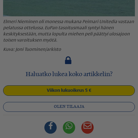
Elmeri Nieminen oli monessa mukana Peimari Unitedia vastaan
pelatussa ottelussa. EuPan tasoitusmaali syntyi hänen
keskityksestään, mutta lopulta miehen peli päättyi ulosajoon
toisen varoituksen myötä.
Joni Tuominen/arkisto
Haluatko lukea koko artikkelin?
Viikon lukuoikeus 5 €
OLEN TILAAJA
Facebook
Whatsapp
Sähköposti