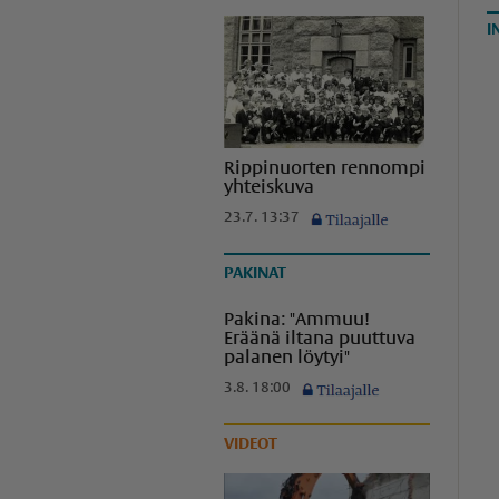
I
Rippinuorten rennompi
yhteiskuva
23.7. 13:37
PAKINAT
Pakina: "Ammuu!
Eräänä iltana puuttuva
palanen löytyi"
3.8. 18:00
VIDEOT