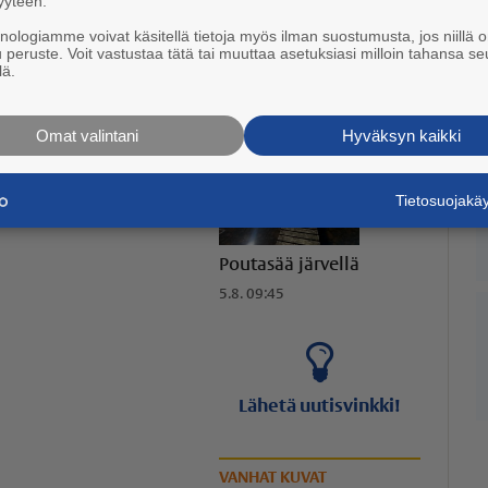
yyteen.
LUKIJAN KUVAT
knologiamme voivat käsitellä tietoja myös ilman suostumusta, jos niillä o
u peruste. Voit vastustaa tätä tai muuttaa asetuksiasi milloin tahansa se
lä.
Omat valintani
Hyväksyn kaikki
Tietosuojak
Poutasää järvellä
5.8. 09:45
Lähetä uutisvinkki!
VANHAT KUVAT