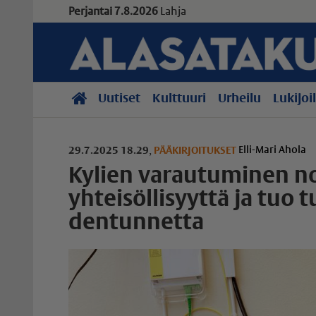
Perjantai 7.8.2026
Lahja
Uutiset
Kulttuuri
Urheilu
Lukijoi
Elli-Mari Ahola
29.7.2025 18.29
,
PÄÄKIRJOITUKSET
Kylien varautuminen n
yhteisöllisyyttä ja tuo tu
den­tun­netta