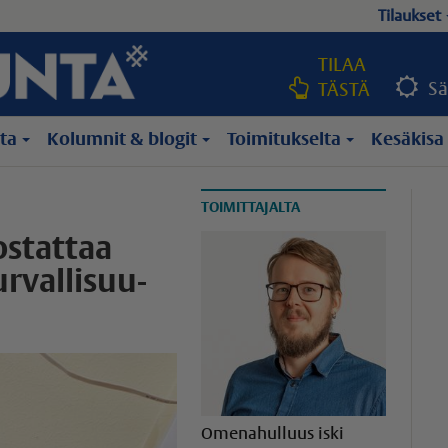
Tilaukset
TILAA
Sä
TÄSTÄ
lta
Kolumnit & blogit
Toimitukselta
Kesäkisa
TOIMITTAJALTA
ostattaa
rval­li­suu­
Omenahulluus iski