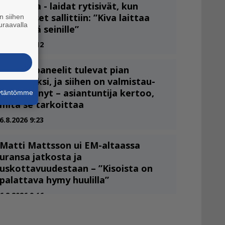
n siihen
uraavalla
äytäntömme