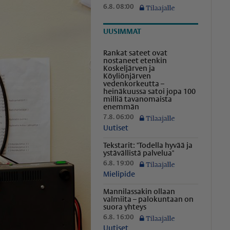
6.8. 08:00
UUSIMMAT
Rankat sateet ovat
nostaneet etenkin
Koskeljärven ja
Köyliönjärven
vedenkorkeutta –
heinäkuussa satoi jopa 100
milliä tavanomaista
enemmän
7.8. 06:00
Uutiset
Tekstarit: "Todella hyvää ja
ystävällistä palvelua"
6.8. 19:00
Mielipide
Mannilassakin ollaan
valmiita – palokuntaan on
suora yhteys
6.8. 16:00
Uutiset