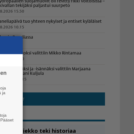
yöröpaalien suojamuovit oli revitty rikki Voitoisissa –
lkivallan tekijäksi paljastui suurpeto
.8.2026 15.50
aneliapäivä tuo yhteen nykyiset ja entiset kyläläiset
.8.2026 10.15
losajo Paneliassa
.8.2026 9.50
anelian Jaakoksi valittiin Mikko Rintamaa
.8.2026 16.20
öylyemännäksi ja -isännäksi valittiin Marjaana
sen
uljula ja Juhani Kuljula
1.7.2026 19.15
oja
 ja
toja
. Pääset
e