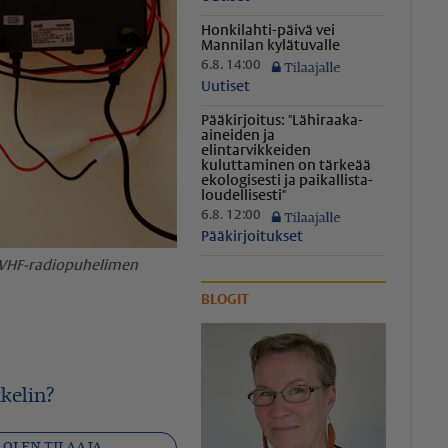
Honkilahti-päivä vei
Mannilan kylätuvalle
6.8. 14:00
Uutiset
Pääkirjoitus: "Lähiraaka-
aineiden ja
elintarvikkeiden
kuluttaminen on tärkeää
ekologisesti ja paikal­lis­ta­
lou­del­li­sesti"
6.8. 12:00
Pääkirjoitukset
 VHF-radiopuhelimen
BLOGIT
kelin?
OLEN TILAAJA