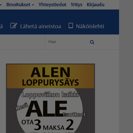
Ilmoitukset
Yhteystiedot
Yritys
Kirjaudu
ä
Lähetä aineistoa
Näköislehti