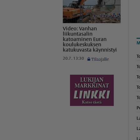
Video: Vanhan
liikuntasalin
katoaminen Euran
M
koulukeskuksen
katukuvasta käynnistyi
T
20.7. 13:30
T
T
T
T
P
L
L
L