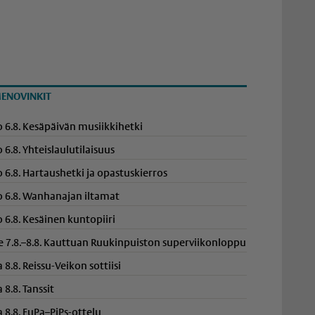
ENOVINKIT
o 6.8. Kesäpäivän musiikkihetki
o 6.8. Yhteis­lau­lu­ti­laisuus
o 6.8. Hartaushetki ja opastuskierros
o 6.8. Wanhanajan iltamat
o 6.8. Kesäinen kuntopiiri
e 7.8.–8.8. Kauttuan Ruukinpuiston superviikonloppu
a 8.8. Reissu-Veikon sottiisi
a 8.8. Tanssit
a 8.8. EuPa–PiPs-ottelu