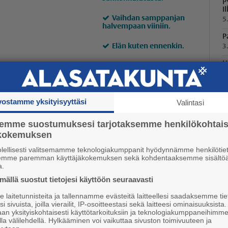
P
I
Vaihdan samppanjan
5
halvempaan viiniin.
P
Elän kuten ennenkin.
3
U
1
TURINAT
P
1
vostamme yksityisyyttäsi
Valintasi
L
semme suostumuksesi tarjotaksemme henkilökohtai
K
ökokemuksen
3
olellisesti valitsemamme teknologiakumppanit hyödynnämme henkilötiet
semme paremman käyttäjäkokemuksen sekä kohdentaaksemme sisältöä
a.
ällä suostut tietojesi käyttöön seuraavasti
laitetunnisteita ja tallennamme evästeitä laitteellesi saadaksemme tie
Koulu-sykähdyksiä
i sivuista, joilla vierailit, IP-osoitteestasi sekä laitteesi ominaisuuksista
an yksityiskohtaisesti käyttötarkoituksiin ja teknologiakumppaneihimm
16.6. 07:30
la välilehdellä. Hylkääminen voi vaikuttaa sivuston toimivuuteen ja