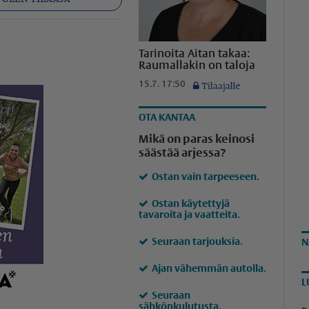
app
ähköposti
Tarinoita Aitan takaa:
Raumallakin on taloja
15.7. 17:50
OTA KANTAA
Mikä on paras keinosi
säästää arjessa?
Ostan vain tarpeeseen.
Ostan käytettyjä
tavaroita ja vaatteita.
Seuraan tarjouksia.
N
Ajan vähemmän autolla.
L
Seuraan
sähkönkulutusta.