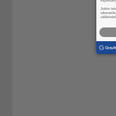
käytettäv
Jotkin te
oikeutett
välilehdel