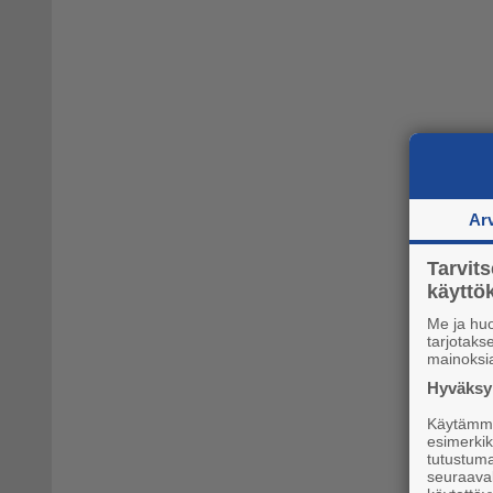
Ar
Tarvit
käytt
Me ja hu
tarjotak
mainoksi
Hyväksym
Käytämme 
esimerkiks
tutustuma
seuraaval