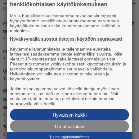
henkilökohtaisen käyttökokemuksen
LUETUIMMAT
Me ja huolellisesti valitsemamme teknologiakumppanit
hyödynnämme henkilötietoja tarjotaksemme paremman
Pyöröpaalien suojamuovit oli revitty rikki Voitoisissa – Ilkivallan
käyttäjäkokemuksen sekä kohdentaaksemme sisältöä ja
mainoksia.
tekijäksi paljastui suurpeto
Hyväksymällä suostut tietojesi käyttöön seuraavasti
5.8.2026 15.50
Käytämme laitetunnisteita ja tallennamme evästeitä
Paneliapäivä tuo yhteen nykyiset ja entiset kyläläiset
laitteellesi saadaksemme tietoja esimerkiksi sivuista, joilla
vierailit, IP-osoitteestasi sekä laitteesi ominaisuuksista.
3.8.2026 10.15
Pääset tutustumaan yksityiskohtaisesti käyttötarkoituksiin ja
teknologiakumppaneihimme seuraavalla välilehdellä.
Ulosajo Paneliassa
Hylkääminen voi vaikuttaa sivuston toimivuuteen ja
käytettävyyteen.
1.8.2026 9.50
Jotkin teknologiamme voivat käsitellä tietoja myös ilman
Kiukais­lais­läh­töi­sestä Petra Nordlundista tuli toinen
suostumusta, jos niillä on siihen oikeutettu peruste. Voit
vastustaa tätä tai muuttaa asetuksiasi milloin tahansa
suomalainen, joka on palkittu sarjakuva-alan Oscareissa –
seuraavalla välilehdellä.
sarjakuvista tuli leipätyö
Hyväksyn kaikki
4.8.2026 10.00
Omat valintani
Tekstarit: "Bändillä ei ole ollut tarvetta varastaa keneltäkään"
5.8.2026 10.00
Tietosuojakäytäntömme