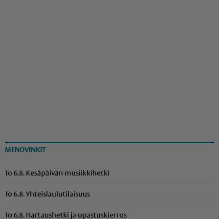
MENOVINKIT
To 6.8. Kesäpäivän musiikkihetki
To 6.8. Yhteis­lau­lu­ti­laisuus
To 6.8. Hartaushetki ja opastuskierros