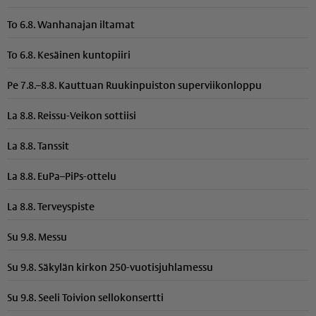
To 6.8. Wanhanajan iltamat
To 6.8. Kesäinen kuntopiiri
Pe 7.8.–8.8. Kauttuan Ruukinpuiston superviikonloppu
La 8.8. Reissu-Veikon sottiisi
La 8.8. Tanssit
La 8.8. EuPa–PiPs-ottelu
La 8.8. Terveyspiste
Su 9.8. Messu
Su 9.8. Säkylän kirkon 250-vuotisjuhlamessu
Su 9.8. Seeli Toivion sellokonsertti