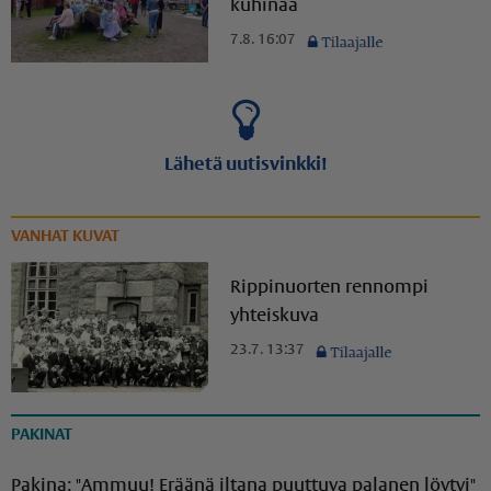
kuhinaa
7.8. 16:07
Lähetä uutisvinkki!
VANHAT KUVAT
Rippinuorten rennompi
yhteiskuva
23.7. 13:37
PAKINAT
Pakina: "Ammuu! Eräänä iltana puuttuva palanen löytyi"