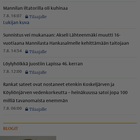
Mannilan iltatorilla oli kuhinaa
7.8. 16:07
Lukijan kuva
Sunnistus vei mukanaan: Akseli Lähteenmäki muutti 16-
vuotiaana Mannilasta Hankasalmelle kehittämään taitojaan
7.8. 14:54
Löylyhölkkä juostiin Lapissa 46. kerran
7.8. 12:00
Rankat sateet ovat nostaneet etenkin Koskeljärven ja
Köyliönjärven vedenkorkeutta – heinäkuussa satoi jopa 100
milliä tavanomaista enemmän
7.8. 06:00
BLOGIT