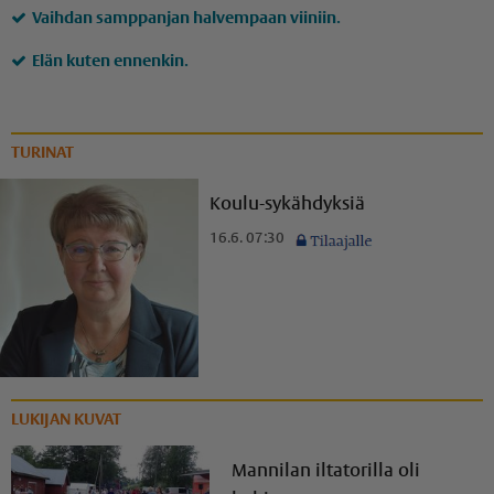
Vaihdan samppanjan halvempaan viiniin.
Elän kuten ennenkin.
TURINAT
Koulu-sykähdyksiä
16.6. 07:30
LUKIJAN KUVAT
Mannilan iltatorilla oli