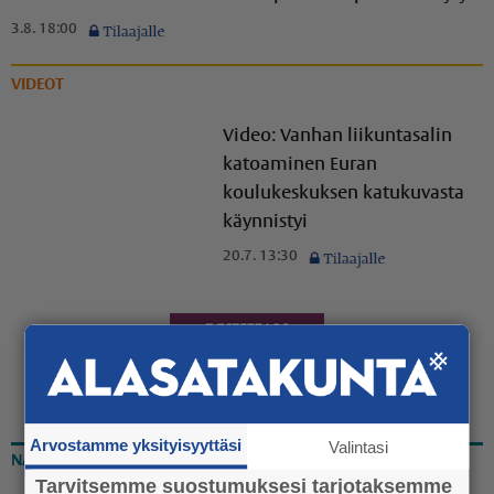
3.8. 18:00
VIDEOT
Video: Vanhan liikuntasalin
katoaminen Euran
koulukeskuksen katukuvasta
käynnistyi
20.7. 13:30
Arvostamme yksityisyyttäsi
Valintasi
NÄKÖISLEHTI
Tarvitsemme suostumuksesi tarjotaksemme