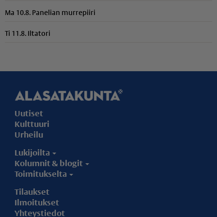
Ma 10.8. Panelian murrepiiri
Ti 11.8. Iltatori
Uutiset
Kulttuuri
Urheilu
Lukijoilta
Kolumnit & blogit
Toimitukselta
Tilaukset
Ilmoitukset
Yhteystiedot