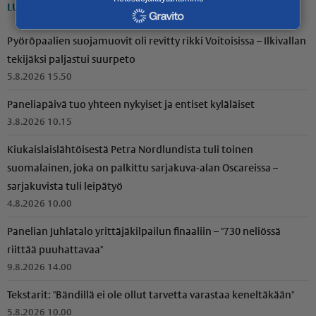
LUETUIMMAT
Pyöröpaalien suojamuovit oli revitty rikki Voitoisissa – Ilkivallan
tekijäksi paljastui suurpeto
5.8.2026 15.50
Paneliapäivä tuo yhteen nykyiset ja entiset kyläläiset
3.8.2026 10.15
Kiukais­lais­läh­töi­sestä Petra Nordlundista tuli toinen
suomalainen, joka on palkittu sarjakuva-alan Oscareissa –
sarjakuvista tuli leipätyö
4.8.2026 10.00
Panelian Juhlatalo yrittä­jä­kil­pailun finaaliin – "730 neliössä
riittää puuhattavaa"
9.8.2026 14.00
Tekstarit: "Bändillä ei ole ollut tarvetta varastaa keneltäkään"
5.8.2026 10.00