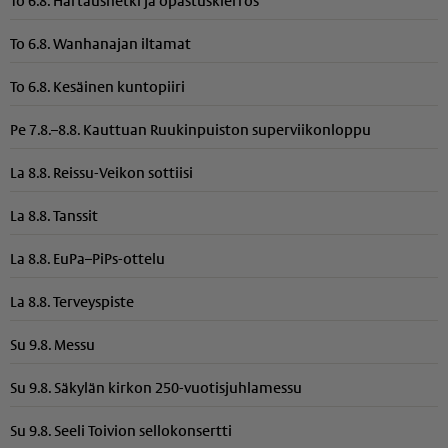
To 6.8. Hartaushetki ja opastuskierros
To 6.8. Wanhanajan iltamat
To 6.8. Kesäinen kuntopiiri
Pe 7.8.–8.8. Kauttuan Ruukinpuiston superviikonloppu
La 8.8. Reissu-Veikon sottiisi
La 8.8. Tanssit
La 8.8. EuPa–PiPs-ottelu
La 8.8. Terveyspiste
Su 9.8. Messu
Su 9.8. Säkylän kirkon 250-vuotisjuhlamessu
Su 9.8. Seeli Toivion sellokonsertti