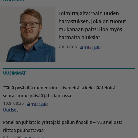
Toimittajalta: "Sain uuden
harrastuksen, joka on tuonut
mukanaan paitsi iloa myös
harmaita hiuksia"
7.8. 17:06
UUSIMMAT
”Tällä pysäkillä menee kinuskiveneitä ja keksijäätelöitä” –
seurasimme päivää jätskiautossa
10.8. 08:25
Uutiset
Panelian Juhlatalo yrittä­jä­kil­pailun finaaliin – "730 neliössä
riittää puuhattavaa"