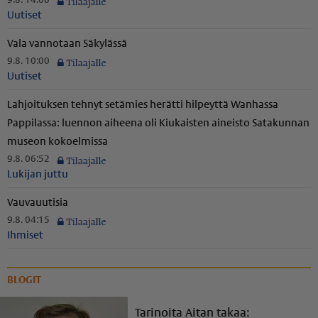
9.8. 14:00
Uutiset
Vala vannotaan Säkylässä
9.8. 10:00
Uutiset
Lahjoituksen tehnyt setämies herätti hilpeyttä Wanhassa
Pappilassa: luennon aiheena oli Kiukaisten aineisto Satakunnan
museon kokoelmissa
9.8. 06:52
Lukijan juttu
Vauvauutisia
9.8. 04:15
Ihmiset
BLOGIT
Tarinoita Aitan takaa: