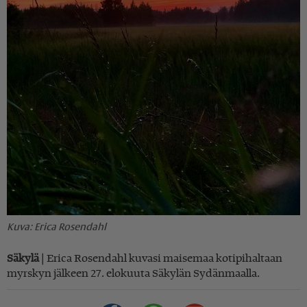
Erica Rosendahl
Sä­ky­lä
| Eri­ca Ro­sen­dahl ku­va­si mai­se­maa ko­ti­pi­hal­taan
myrs­kyn jäl­keen 27. elo­kuu­ta Sä­ky­län Sy­dän­maal­la.