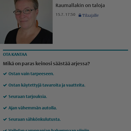
Raumallakin on taloja
15.7. 17:50
OTA KANTAA
Mikä on paras keinosi säästää arjessa?
Ostan vain tarpeeseen.
Ostan käytettyjä tavaroita ja vaatteita.
Seuraan tarjouksia.
Ajan vähemmän autolla.
Seuraan sähkönkulutusta.
Vaihdan samppanjan halvempaan viiniin.