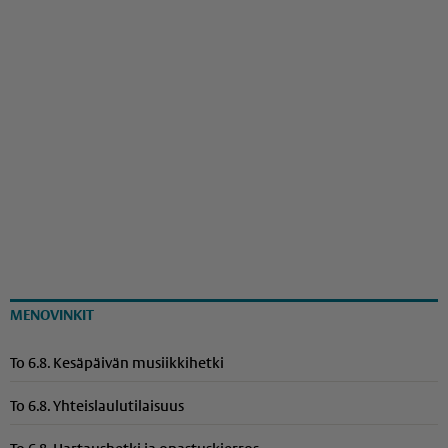
MENOVINKIT
To 6.8. Kesäpäivän musiikkihetki
To 6.8. Yhteis­lau­lu­ti­laisuus