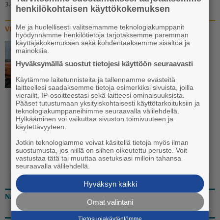
3.8. 18:00
henkilökohtaisen käyttökokemuksen
Me ja huolellisesti valitsemamme teknologiakumppanit
VIDEOT
hyödynnämme henkilötietoja tarjotaksemme paremman
käyttäjäkokemuksen sekä kohdentaaksemme sisältöä ja
mainoksia.
Video: Vanhan liikuntasalin
Hyväksymällä suostut tietojesi käyttöön seuraavasti
katoaminen Euran
koulukeskuksen katukuvasta
Käytämme laitetunnisteita ja tallennamme evästeitä
laitteellesi saadaksemme tietoja esimerkiksi sivuista, joilla
käynnistyi
vierailit, IP-osoitteestasi sekä laitteesi ominaisuuksista.
Pääset tutustumaan yksityiskohtaisesti käyttötarkoituksiin ja
20.7. 13:30
teknologiakumppaneihimme seuraavalla välilehdellä.
Hylkääminen voi vaikuttaa sivuston toimivuuteen ja
käytettävyyteen.
Jotkin teknologiamme voivat käsitellä tietoja myös ilman
suostumusta, jos niillä on siihen oikeutettu peruste. Voit
vastustaa tätä tai muuttaa asetuksiasi milloin tahansa
seuraavalla välilehdellä.
Hyväksyn kaikki
NÄKÖISLEHTI
Omat valintani
Tietosuojakäytäntömme