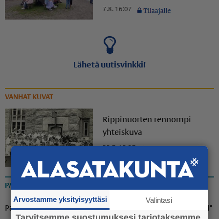
7.8. 16:07
Lähetä uutisvinkki!
VANHAT KUVAT
Rippinuorten rennompi
yhteiskuva
23.7. 13:37
PAKINAT
Arvostamme yksityisyyttäsi
Valintasi
Pakina: "Ammuu! Eräänä iltana puuttuva palanen löytyi"
Tarvitsemme suostumuksesi tarjotaksemme