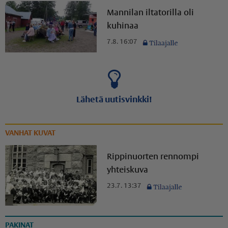
Mannilan iltatorilla oli
kuhinaa
7.8. 16:07
Lähetä uutisvinkki!
VANHAT KUVAT
Rippinuorten rennompi
yhteiskuva
23.7. 13:37
PAKINAT