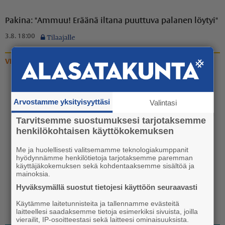
Pakina: "Ammuu! Eräänä iltana puuttuva palanen löytyi"
3.8. 18:00
VIDEOT
Video: Vanhan liikuntasalin
katoaminen Euran
Arvostamme yksityisyyttäsi
Valintasi
koulukeskuksen katukuvasta
Tarvitsemme suostumuksesi tarjotaksemme
käynnistyi
henkilökohtaisen käyttökokemuksen
20.7. 13:30
Me ja huolellisesti valitsemamme teknologiakumppanit
hyödynnämme henkilötietoja tarjotaksemme paremman
käyttäjäkokemuksen sekä kohdentaaksemme sisältöä ja
mainoksia.
Hyväksymällä suostut tietojesi käyttöön seuraavasti
Käytämme laitetunnisteita ja tallennamme evästeitä
laitteellesi saadaksemme tietoja esimerkiksi sivuista, joilla
vierailit, IP-osoitteestasi sekä laitteesi ominaisuuksista.