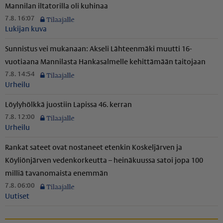
Mannilan iltatorilla oli kuhinaa
7.8. 16:07
Lukijan kuva
Sunnistus vei mukanaan: Akseli Lähteenmäki muutti 16-
vuotiaana Mannilasta Hankasalmelle kehittämään taitojaan
7.8. 14:54
Urheilu
Löylyhölkkä juostiin Lapissa 46. kerran
7.8. 12:00
Urheilu
Rankat sateet ovat nostaneet etenkin Koskeljärven ja
Köyliönjärven vedenkorkeutta – heinäkuussa satoi jopa 100
milliä tavanomaista enemmän
7.8. 06:00
Uutiset