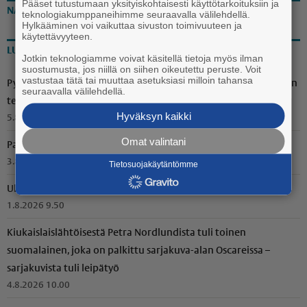
Pääset tutustumaan yksityiskohtaisesti käyttötarkoituksiin ja
NÄKÖISLEHTI
teknologiakumppaneihimme seuraavalla välilehdellä.
Hylkääminen voi vaikuttaa sivuston toimivuuteen ja
käytettävyyteen.
LUETUIMMAT
Jotkin teknologiamme voivat käsitellä tietoja myös ilman
suostumusta, jos niillä on siihen oikeutettu peruste. Voit
vastustaa tätä tai muuttaa asetuksiasi milloin tahansa
Pyöröpaalien suojamuovit oli revitty rikki Voitoisissa – Ilkivallan
seuraavalla välilehdellä.
tekijäksi paljastui suurpeto
Hyväksyn kaikki
5.8.2026 15.50
Omat valintani
Paneliapäivä tuo yhteen nykyiset ja entiset kyläläiset
3.8.2026 10.15
Tietosuojakäytäntömme
Ulosajo Paneliassa
1.8.2026 9.50
Kiukais­lais­läh­töi­sestä Petra Nordlundista tuli toinen
suomalainen, joka on palkittu sarjakuva-alan Oscareissa –
sarjakuvista tuli leipätyö
4.8.2026 10.00