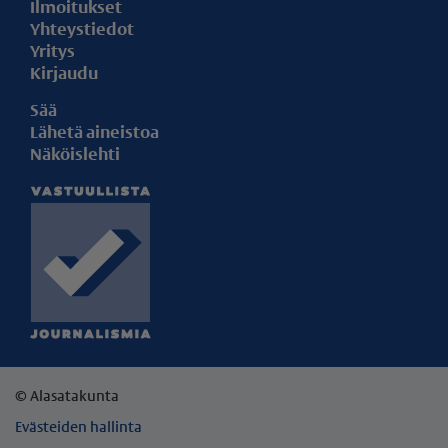
Ilmoitukset
Yhteystiedot
Yritys
Kirjaudu
Sää
Lähetä aineistoa
Näköislehti
© Alasatakunta
Evästeiden hallinta