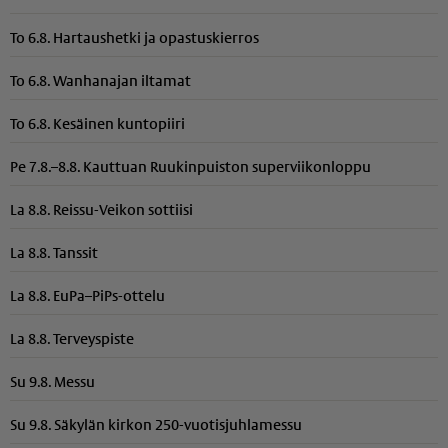
To 6.8. Hartaushetki ja opastuskierros
To 6.8. Wanhanajan iltamat
To 6.8. Kesäinen kuntopiiri
Pe 7.8.–8.8. Kauttuan Ruukinpuiston superviikonloppu
La 8.8. Reissu-Veikon sottiisi
La 8.8. Tanssit
La 8.8. EuPa–PiPs-ottelu
La 8.8. Terveyspiste
Su 9.8. Messu
Su 9.8. Säkylän kirkon 250-vuotisjuhlamessu