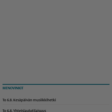
MENOVINKIT
To 6.8. Kesäpäivän musiikkihetki
To 6.8. Yhteis­lau­lu­ti­laisuus