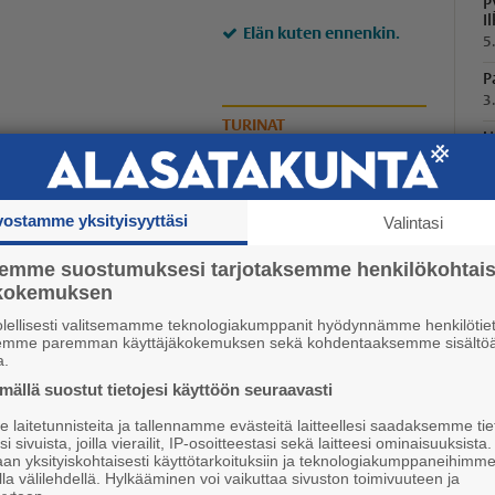
P
I
Elän kuten ennenkin.
5
P
3
TURINAT
U
1
L
K
vostamme yksityisyyttäsi
Valintasi
3
semme suostumuksesi tarjotaksemme henkilökohtai
P
ökokemuksen
1
olellisesti valitsemamme teknologiakumppanit hyödynnämme henkilötiet
semme paremman käyttäjäkokemuksen sekä kohdentaaksemme sisältöä
a.
Koulu-sykähdyksiä
ällä suostut tietojesi käyttöön seuraavasti
16.6. 07:30
laitetunnisteita ja tallennamme evästeitä laitteellesi saadaksemme tie
i sivuista, joilla vierailit, IP-osoitteestasi sekä laitteesi ominaisuuksista
an yksityiskohtaisesti käyttötarkoituksiin ja teknologiakumppaneihimm
LUKIJAN KUVAT
la välilehdellä. Hylkääminen voi vaikuttaa sivuston toimivuuteen ja