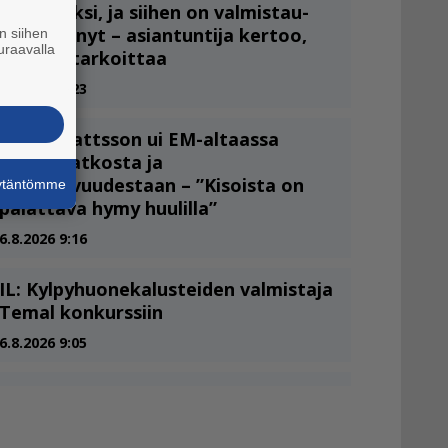
n siihen
uraavalla
äytäntömme