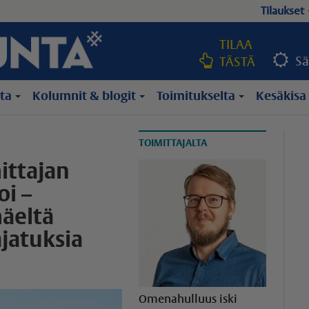
Tilaukset
TILAA
Sä
TÄSTÄ
lta
Kolumnit & blogit
Toimitukselta
Kesäkisa
TOIMITTAJALTA
ittajan
oi –
äeltä
jatuksia
Omenahulluus iski