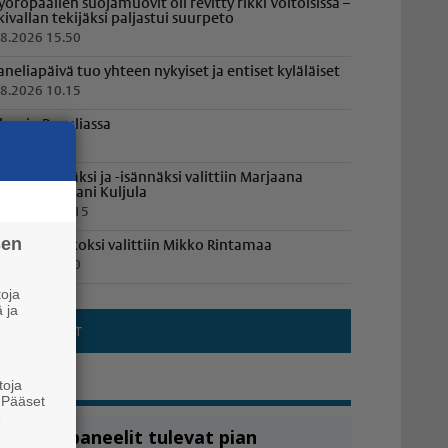
yöröpaalien suojamuovit oli revitty rikki Voitoisissa –
lkivallan tekijäksi paljastui suurpeto
.8.2026 15.50
aneliapäivä tuo yhteen nykyiset ja entiset kyläläiset
.8.2026 10.15
losajo Paneliassa
.8.2026 9.50
öylyemännäksi ja -isännäksi valittiin Marjaana
uljula ja Juhani Kuljula
1.7.2026 19.15
sen
anelian Jaakoksi valittiin Mikko Rintamaa
.8.2026 16.20
oja
 ja
toja
. Pääset
e