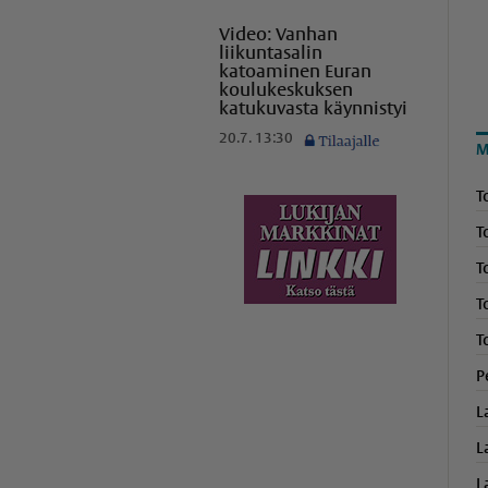
Video: Vanhan
liikuntasalin
katoaminen Euran
koulukeskuksen
katukuvasta käynnistyi
20.7. 13:30
M
T
T
T
T
T
P
L
L
L