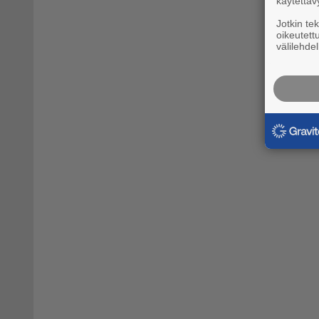
käytettäv
Jotkin te
oikeutett
välilehdel