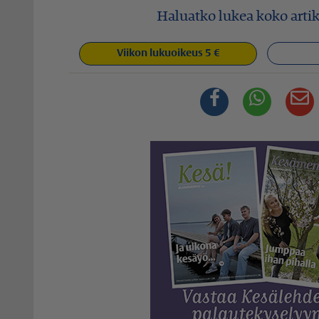
Haluatko lukea koko artik
Viikon lukuoikeus 5 €
Facebook
Whats
S