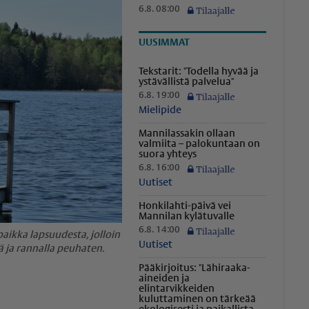
6.8. 08:00
UUSIMMAT
Tekstarit: "Todella hyvää ja
ystävällistä palvelua"
6.8. 19:00
Mielipide
Mannilassakin ollaan
valmiita – palokuntaan on
suora yhteys
6.8. 16:00
Uutiset
Honkilahti-päivä vei
Mannilan kylätuvalle
6.8. 14:00
aikka lapsuudesta, jolloin
Uutiset
ä ja rannalla peuhaten.
Pääkirjoitus: "Lähiraaka-
aineiden ja
elintarvikkeiden
kuluttaminen on tärkeää