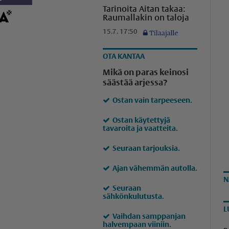
Tarinoita Aitan takaa:
Raumallakin on taloja
15.7. 17:50
OTA KANTAA
Mikä on paras keinosi
säästää arjessa?
Ostan vain tarpeeseen.
Ostan käytettyjä
tavaroita ja vaatteita.
Seuraan tarjouksia.
Ajan vähemmän autolla.
N
Seuraan
sähkönkulutusta.
L
Vaihdan samppanjan
halvempaan viiniin.