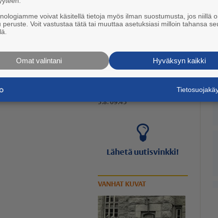
yyteen.
knologiamme voivat käsitellä tietoja myös ilman suostumusta, jos niillä o
u peruste. Voit vastustaa tätä tai muuttaa asetuksiasi milloin tahansa se
lä.
Omat valintani
Hyväksyn kaikki
Poutasää järvellä
Tietosuojak
5.8. 09:45
Lähetä uutisvinkki!
VANHAT KUVAT