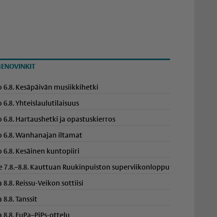
ENOVINKIT
o 6.8. Kesäpäivän musiikkihetki
o 6.8. Yhteis­lau­lu­ti­laisuus
o 6.8. Hartaushetki ja opastuskierros
o 6.8. Wanhanajan iltamat
o 6.8. Kesäinen kuntopiiri
e 7.8.–8.8. Kauttuan Ruukinpuiston superviikonloppu
a 8.8. Reissu-Veikon sottiisi
a 8.8. Tanssit
a 8.8. EuPa–PiPs-ottelu