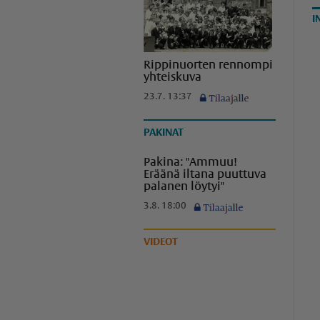
I
Rippinuorten rennompi
yhteiskuva
23.7. 13:37
PAKINAT
Pakina: "Ammuu!
Eräänä iltana puuttuva
palanen löytyi"
3.8. 18:00
VIDEOT