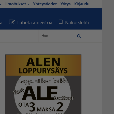
Ilmoitukset
Yhteystiedot
Yritys
Kirjaudu
ä
Lähetä aineistoa
Näköislehti