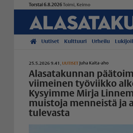
Torstai 6.8.2026
Toimi, Keimo
Uutiset
Kulttuuri
Urheilu
Lukijoi
Juha Kaita-aho
25.5.2026 9.41
,
UUTISET
Alasatakunnan päätoim
viimeinen työviikko alk
Kysyimme Mirja Linnem
muistoja menneistä ja a
tulevasta