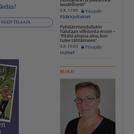
ekologisesti ja paikal­lis­ta­
lou­del­li­sesti"
kelin?
6.8. 12:00
Pääkirjoitukset
OLEN TILAAJA
Pyhäjär­vi­seu­dul­lakin
halutaan villisioista eroon –
"Pitäisi ampua aina, kun
app
ähköposti
tulee tähtäimeen"
6.8. 10:00
Uutiset
BLOGIT