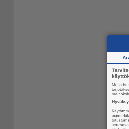
Ar
Tarvit
käytt
Me ja hu
tarjotak
mainoksi
Hyväksym
Käytämme 
esimerkiks
tutustuma
seuraaval